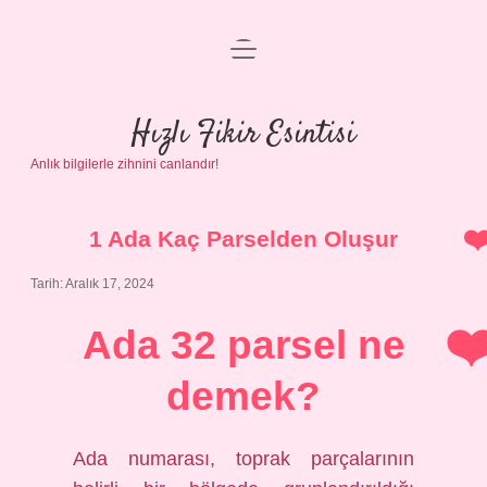
menüyü
Anasayfa
aç
Gizlilik Politikası
Hızlı Fikir Esintisi
Anlık bilgilerle zihnini canlandır!
Yasal Uyarı
Hakkımızda
1 Ada Kaç Parselden Oluşur
Tarih: Aralık 17, 2024
Ada 32 parsel ne
demek?
Ada numarası, toprak parçalarının