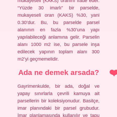
mukayeseli (KAKS) oranını ifade eder.
“Yüzde 30 imarlı” bir parselde,
mukayeseli oran (KAKS) %30, yani
0.30’dur. Bu, bu parselde parsel
alanının en fazla %30’una yapı
yapılabileceği anlamına gelir. Parselin
alanı 1000 m2 ise, bu parsele inşa
edilecek yapının toplam alanı 300
m2’yi geçmemelidir.
Ada ne demek arsada?
Gayrimenkulde, bir ada, doğal ve
yapay sınırlarla çevrili kamuya ait
parsellerin bir koleksiyonudur. Basitçe,
imar planındaki bir parsel grubudur.
İmar planlamasında kullanılır ve tapu