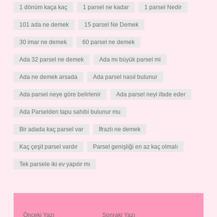
1 dönüm kaça kaç
1 parsel ne kadar
1 parsel Nedir
101 ada ne demek
15 parsel Ne Demek
30 imar ne demek
60 parsel ne demek
Ada 32 parsel ne demek
Ada mı büyük parsel mi
Ada ne demek arsada
Ada parsel nasıl bulunur
Ada parsel neye göre belirlenir
Ada parsel neyi ifade eder
Ada Parselden tapu sahibi bulunur mu
Bir adada kaç parsel var
İfrazlı ne demek
Kaç çeşit parsel vardır
Parsel genişliği en az kaç olmalı
Tek parsele iki ev yapılır mı
Önceki Yazı
Sonraki Yazı