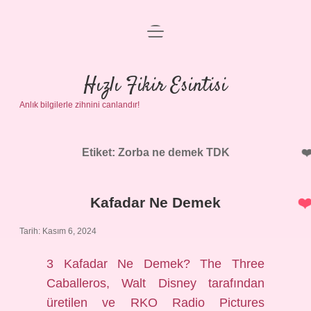
menüyü
Anasayfa
aç
Gizlilik Politikası
Hızlı Fikir Esintisi
Anlık bilgilerle zihnini canlandır!
Yasal Uyarı
Hakkımızda
Etiket:
Zorba ne demek TDK
Kafadar Ne Demek
Tarih: Kasım 6, 2024
3 Kafadar Ne Demek? The Three
Caballeros, Walt Disney tarafından
üretilen ve RKO Radio Pictures