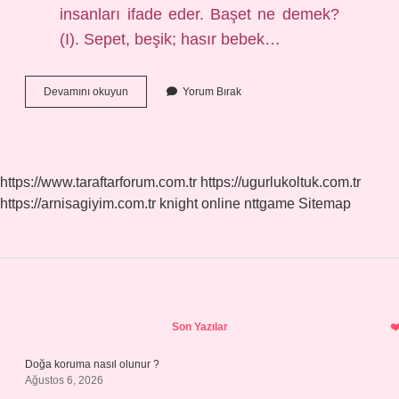
insanları ifade eder. Başet ne demek?
(I). Sepet, beşik; hasır bebek…
Kafadar
Devamını okuyun
Yorum Bırak
Ne
Demek
https://www.taraftarforum.com.tr
https://ugurlukoltuk.com.tr
https://arnisagiyim.com.tr
knight online
nttgame
Sitemap
Sidebar
Son Yazılar
Doğa koruma nasıl olunur ?
Ağustos 6, 2026