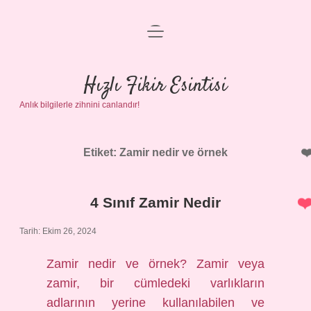
menüyü
Anasayfa
aç
Gizlilik Politikası
Hızlı Fikir Esintisi
Anlık bilgilerle zihnini canlandır!
Yasal Uyarı
Hakkımızda
Etiket:
Zamir nedir ve örnek
4 Sınıf Zamir Nedir
Tarih: Ekim 26, 2024
Zamir nedir ve örnek? Zamir veya
zamir, bir cümledeki varlıkların
adlarının yerine kullanılabilen ve