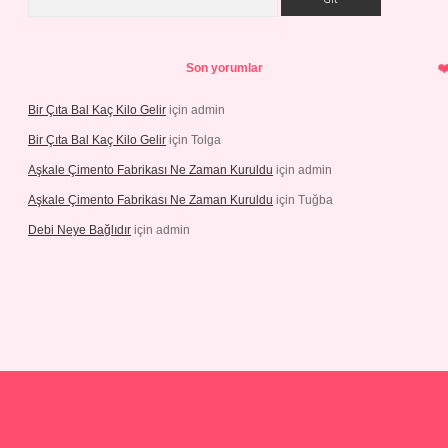
Son yorumlar
Bir Çıta Bal Kaç Kilo Gelir
için
admin
Bir Çıta Bal Kaç Kilo Gelir
için
Tolga
Aşkale Çimento Fabrikası Ne Zaman Kuruldu
için
admin
Aşkale Çimento Fabrikası Ne Zaman Kuruldu
için
Tuğba
Debi Neye Bağlıdır
için
admin
r.net