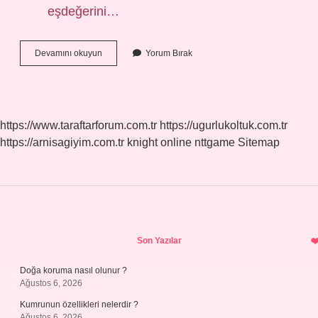
eşdeğerini…
4
Devamını okuyun
Yorum Bırak
Sınıf
Zamir
Nedir
https://www.taraftarforum.com.tr
https://ugurlukoltuk.com.tr
https://arnisagiyim.com.tr
knight online
nttgame
Sitemap
Sidebar
Son Yazılar
Doğa koruma nasıl olunur ?
Ağustos 6, 2026
Kumrunun özellikleri nelerdir ?
Ağustos 6, 2026