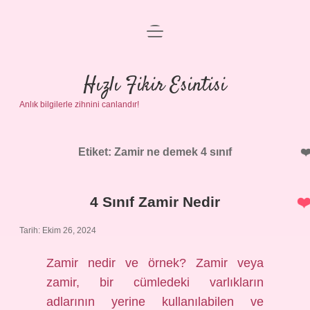
menüyü
Anasayfa
aç
Gizlilik Politikası
Hızlı Fikir Esintisi
Anlık bilgilerle zihnini canlandır!
Yasal Uyarı
Hakkımızda
Etiket:
Zamir ne demek 4 sınıf
4 Sınıf Zamir Nedir
Tarih: Ekim 26, 2024
Zamir nedir ve örnek? Zamir veya
zamir, bir cümledeki varlıkların
adlarının yerine kullanılabilen ve