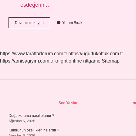
eşdeğerini…
4
Devamını okuyun
Yorum Bırak
Sınıf
Zamir
Nedir
https://www.taraftarforum.com.tr
https://ugurlukoltuk.com.tr
https://arnisagiyim.com.tr
knight online
nttgame
Sitemap
Sidebar
Son Yazılar
Doğa koruma nasıl olunur ?
Ağustos 6, 2026
Kumrunun özellikleri nelerdir ?
Ağustos 6, 2026