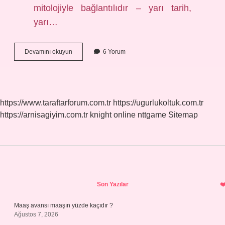
mitolojiyle bağlantılıdır – yarı tarih,
yarı…
Yunan
Devamını okuyun
6 Yorum
Felsefesi
Kaç
Döneme
Ayrılır
https://www.taraftarforum.com.tr
https://ugurlukoltuk.com.tr
https://arnisagiyim.com.tr
knight online
nttgame
Sitemap
Sidebar
Son Yazılar
Maaş avansı maaşın yüzde kaçıdır ?
Ağustos 7, 2026