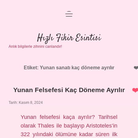
menüyü
Anasayfa
aç
Gizlilik Politikası
Hızlı Fikir Esintisi
Anlık bilgilerle zihnini canlandır!
Yasal Uyarı
Hakkımızda
Etiket:
Yunan sanatı kaç döneme ayrılır
Yunan Felsefesi Kaç Döneme Ayrılır
Tarih: Kasım 8, 2024
Yunan felsefesi kaça ayrılır? Tarihsel
olarak Thales ile başlayıp Aristoteles’in
322 yılındaki ölümüne kadar süren ilk