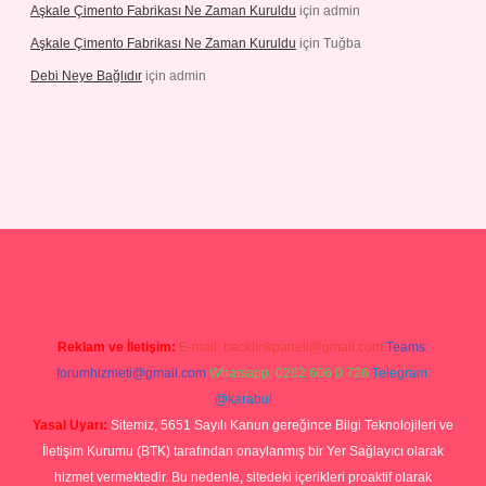
Aşkale Çimento Fabrikası Ne Zaman Kuruldu
için
admin
Aşkale Çimento Fabrikası Ne Zaman Kuruldu
için
Tuğba
Debi Neye Bağlıdır
için
admin
rgir.net
Reklam ve İletişim:
E-mail:
backlinkpaneli@gmail.com
Teams:
forumhizmeti@gmail.com
Whatsapp: 0262 606 0 726
Telegram:
@karabul
Yasal Uyarı:
Sitemiz, 5651 Sayılı Kanun gereğince Bilgi Teknolojileri ve
İletişim Kurumu (BTK) tarafından onaylanmış bir Yer Sağlayıcı olarak
hizmet vermektedir. Bu nedenle, sitedeki içerikleri proaktif olarak