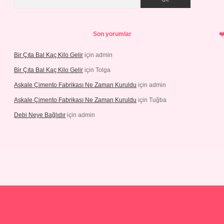
Son yorumlar
Bir Çıta Bal Kaç Kilo Gelir
için
admin
Bir Çıta Bal Kaç Kilo Gelir
için
Tolga
Aşkale Çimento Fabrikası Ne Zaman Kuruldu
için
admin
Aşkale Çimento Fabrikası Ne Zaman Kuruldu
için
Tuğba
Debi Neye Bağlıdır
için
admin
gir.net