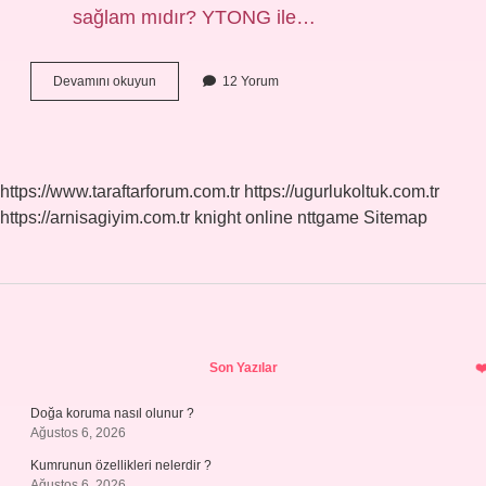
sağlam mıdır? YTONG ile…
En
Devamını okuyun
12 Yorum
Sağlam
Duvar
Hangisi
https://www.taraftarforum.com.tr
https://ugurlukoltuk.com.tr
https://arnisagiyim.com.tr
knight online
nttgame
Sitemap
Sidebar
Son Yazılar
Doğa koruma nasıl olunur ?
Ağustos 6, 2026
Kumrunun özellikleri nelerdir ?
Ağustos 6, 2026