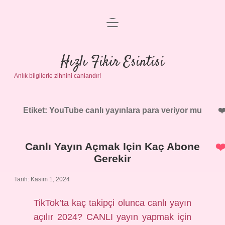
menüyü
Anasayfa
aç
Gizlilik Politikası
Hızlı Fikir Esintisi
Anlık bilgilerle zihnini canlandır!
Yasal Uyarı
Hakkımızda
Etiket:
YouTube canlı yayınlara para veriyor mu
Canlı Yayın Açmak Için Kaç Abone
Gerekir
Tarih: Kasım 1, 2024
TikTok’ta kaç takipçi olunca canlı yayın
açılır 2024? CANLI yayın yapmak için