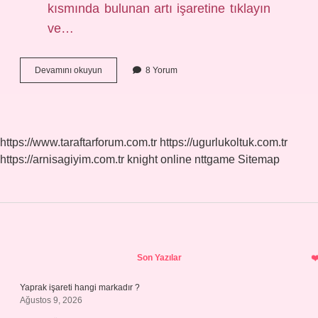
kısmında bulunan artı işaretine tıklayın
ve…
Canlı
Devamını okuyun
8 Yorum
Yayın
Açmak
Için
Kaç
Abone
https://www.taraftarforum.com.tr
https://ugurlukoltuk.com.tr
Gerekir
https://arnisagiyim.com.tr
knight online
nttgame
Sitemap
Sidebar
Son Yazılar
Yaprak işareti hangi markadır ?
Ağustos 9, 2026