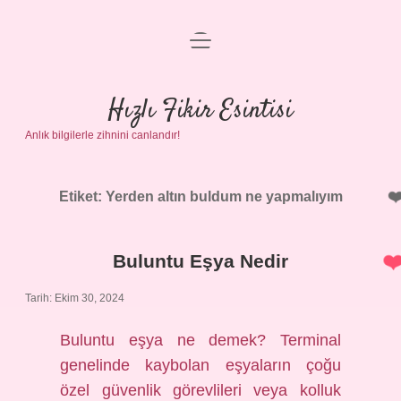
menüyü
Anasayfa
aç
Gizlilik Politikası
Hızlı Fikir Esintisi
Anlık bilgilerle zihnini canlandır!
Yasal Uyarı
Hakkımızda
Etiket:
Yerden altın buldum ne yapmalıyım
Buluntu Eşya Nedir
Tarih: Ekim 30, 2024
Buluntu eşya ne demek? Terminal
genelinde kaybolan eşyaların çoğu
özel güvenlik görevlileri veya kolluk