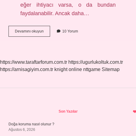
eğer ihtiyacı varsa, o da bundan
faydalanabilir. Ancak daha…
Buluntu
Devamını okuyun
10 Yorum
Eşya
Nedir
https://www.taraftarforum.com.tr
https://ugurlukoltuk.com.tr
https://arnisagiyim.com.tr
knight online
nttgame
Sitemap
Sidebar
Son Yazılar
Doğa koruma nasıl olunur ?
Ağustos 6, 2026