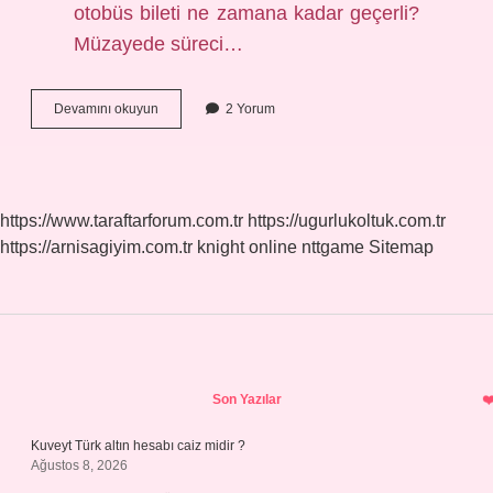
otobüs bileti ne zamana kadar geçerli?
Müzayede süreci…
Açık
Devamını okuyun
2 Yorum
Bilet
Kaç
Ay
Geçerli
https://www.taraftarforum.com.tr
https://ugurlukoltuk.com.tr
https://arnisagiyim.com.tr
knight online
nttgame
Sitemap
Sidebar
Son Yazılar
Kuveyt Türk altın hesabı caiz midir ?
Ağustos 8, 2026