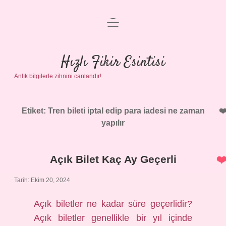
menüyü
Anasayfa
aç
Gizlilik Politikası
Hızlı Fikir Esintisi
Anlık bilgilerle zihnini canlandır!
Yasal Uyarı
Hakkımızda
Etiket:
Tren bileti iptal edip para iadesi ne zaman
yapılır
Açık Bilet Kaç Ay Geçerli
Tarih: Ekim 20, 2024
Açık biletler ne kadar süre geçerlidir?
Açık biletler genellikle bir yıl içinde