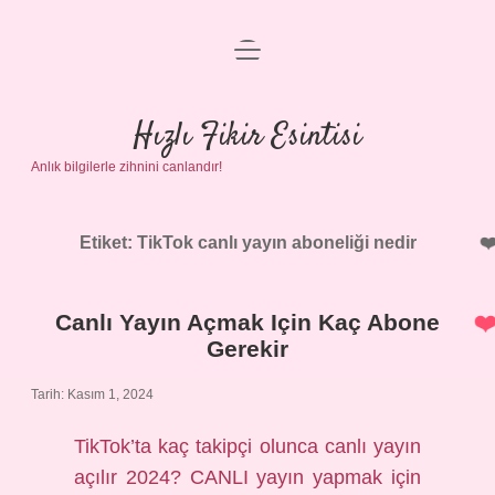
menüyü
Anasayfa
aç
Gizlilik Politikası
Hızlı Fikir Esintisi
Anlık bilgilerle zihnini canlandır!
Yasal Uyarı
Hakkımızda
Etiket:
TikTok canlı yayın aboneliği nedir
Canlı Yayın Açmak Için Kaç Abone
Gerekir
Tarih: Kasım 1, 2024
TikTok’ta kaç takipçi olunca canlı yayın
açılır 2024? CANLI yayın yapmak için