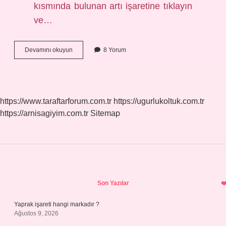
kısmında bulunan artı işaretine tıklayın
ve…
Canlı
Devamını okuyun
8 Yorum
Yayın
Açmak
Için
Kaç
Abone
https://www.taraftarforum.com.tr
https://ugurlukoltuk.com.tr
Gerekir
https://arnisagiyim.com.tr
Sitemap
Sidebar
Son Yazılar
Yaprak işareti hangi markadır ?
Ağustos 9, 2026