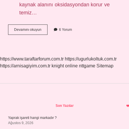
kaynak alanını oksidasyondan korur ve
temiz…
Tig
Devamını okuyun
6 Yorum
Açılımı
Nedir
https://www.taraftarforum.com.tr
https://ugurlukoltuk.com.tr
https://arnisagiyim.com.tr
knight online
nttgame
Sitemap
Sidebar
Son Yazılar
Yaprak işareti hangi markadır ?
Ağustos 9, 2026