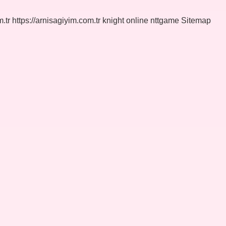
.tr
https://arnisagiyim.com.tr
knight online
nttgame
Sitemap