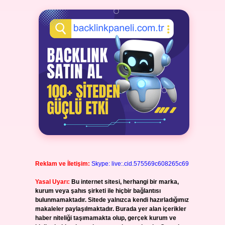
Reklam ve İletişim:
Skype: live:.cid.575569c608265c69
Yasal Uyarı:
Bu internet sitesi, herhangi bir marka,
kurum veya şahıs şirketi ile hiçbir bağlantısı
bulunmamaktadır. Sitede yalnızca kendi hazırladığımız
makaleler paylaşılmaktadır. Burada yer alan içerikler
haber niteliği taşımamakta olup, gerçek kurum ve