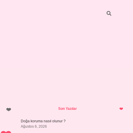
Sidebar
ilbet giriş
https://betexpergiris.casino/
betexpergir.net
Son Yazılar
Doğa koruma nasıl olunur ?
Ağustos 6, 2026