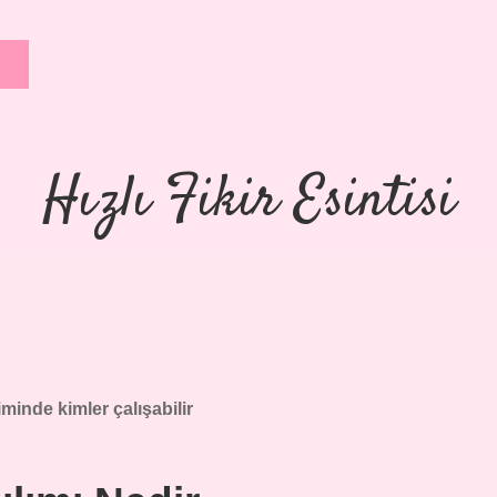
Hızlı Fikir Esintisi
iminde kimler çalışabilir