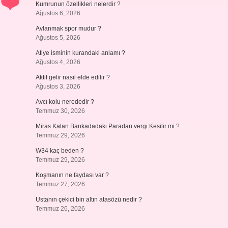
Kumrunun özellikleri nelerdir ?
Ağustos 6, 2026
Avlanmak spor mudur ?
Ağustos 5, 2026
Atiye isminin kurandaki anlamı ?
Ağustos 4, 2026
Aktif gelir nasıl elde edilir ?
Ağustos 3, 2026
Avcı kolu nerededir ?
Temmuz 30, 2026
Miras Kalan Bankadadaki Paradan vergi Kesilir mi ?
Temmuz 29, 2026
W34 kaç beden ?
Temmuz 29, 2026
Koşmanın ne faydası var ?
Temmuz 27, 2026
Ustanın çekici bin altın atasözü nedir ?
Temmuz 26, 2026