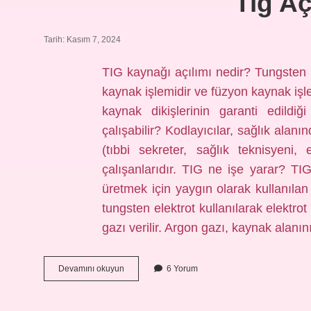
Tig Aç
Tarih: Kasım 7, 2024
TIG kaynağı açılımı nedir? Tungsten 
kaynak işlemidir ve füzyon kaynak işle
kaynak dikişlerinin garanti edildiğ
çalışabilir? Kodlayıcılar, sağlık alanı
(tıbbi sekreter, sağlık teknisyeni
çalışanlarıdır. TIG ne işe yarar? TI
üretmek için yaygın olarak kullanılan
tungsten elektrot kullanılarak elektro
gazı verilir. Argon gazı, kaynak alan
Tig
Devamını okuyun
6 Yorum
Açılımı
Nedir