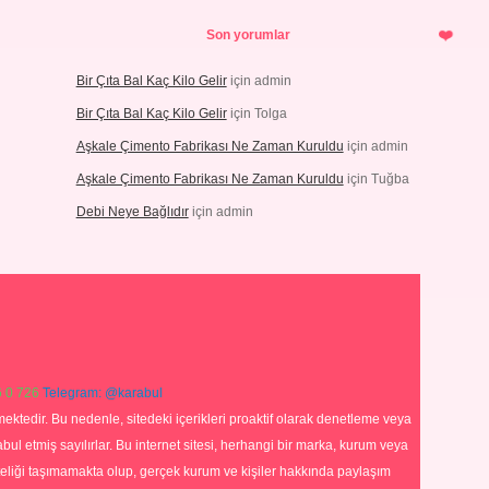
Son yorumlar
Bir Çıta Bal Kaç Kilo Gelir
için
admin
Bir Çıta Bal Kaç Kilo Gelir
için
Tolga
Aşkale Çimento Fabrikası Ne Zaman Kuruldu
için
admin
Aşkale Çimento Fabrikası Ne Zaman Kuruldu
için
Tuğba
Debi Neye Bağlıdır
için
admin
 0 726
Telegram: @karabul
ektedir. Bu nedenle, sitedeki içerikleri proaktif olarak denetleme veya
 etmiş sayılırlar. Bu internet sitesi, herhangi bir marka, kurum veya
niteliği taşımamakta olup, gerçek kurum ve kişiler hakkında paylaşım