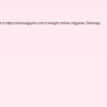
.tr
https://arnisagiyim.com.tr
knight online
nttgame
Sitemap