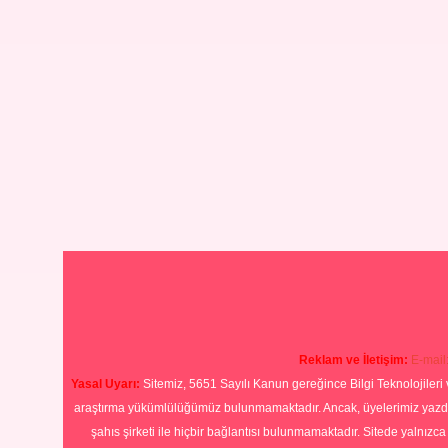
Reklam ve İletişim:
E-mail
Yasal Uyarı:
Sitemiz, 5651 Sayılı Kanun gereğince Bilgi Teknolojileri 
araştırma yükümlülüğümüz bulunmamaktadır. Ancak, üyelerimiz yazdıkla
şahıs şirketi ile hiçbir bağlantısı bulunmamaktadır. Sitede yalnızc