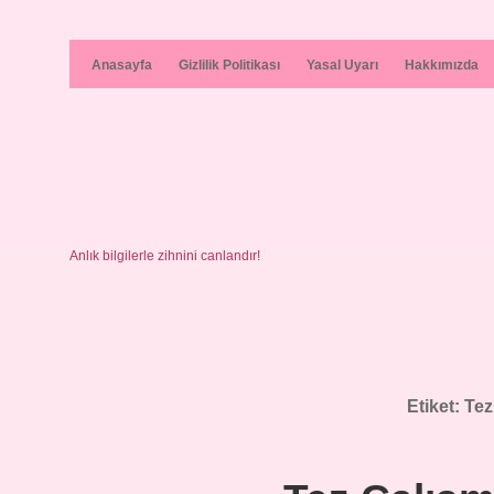
Anasayfa
Gizlilik Politikası
Yasal Uyarı
Hakkımızda
Anlık bilgilerle zihnini canlandır!
Etiket:
Tez