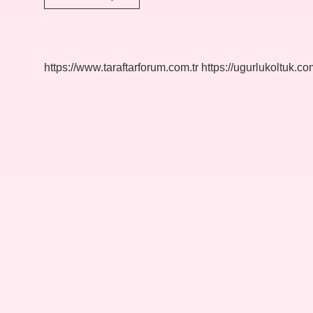
Çalışması
Dersi
Nedir
https://www.taraftarforum.com.tr
https://ugurlukoltuk.com