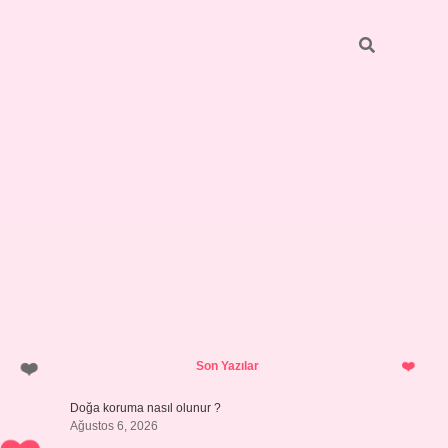
Sidebar
ilbet giriş
https://betexpergiris.casino/
betexpergir.ne
Son Yazılar
Doğa koruma nasıl olunur ?
Ağustos 6, 2026