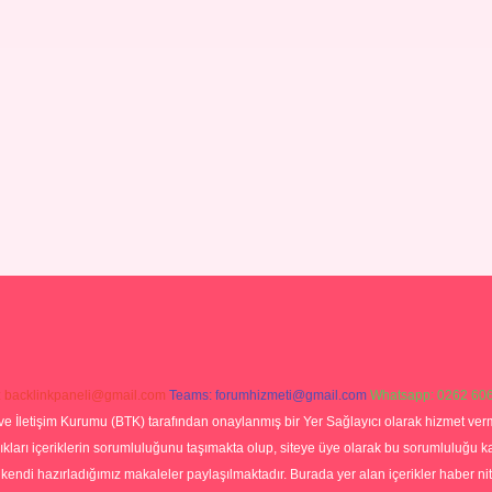
:
backlinkpaneli@gmail.com
Teams:
forumhizmeti@gmail.com
Whatsapp: 0262 606
ve İletişim Kurumu (BTK) tarafından onaylanmış bir Yer Sağlayıcı olarak hizmet verm
rı içeriklerin sorumluluğunu taşımakta olup, siteye üye olarak bu sorumluluğu kabul
a kendi hazırladığımız makaleler paylaşılmaktadır. Burada yer alan içerikler haber 