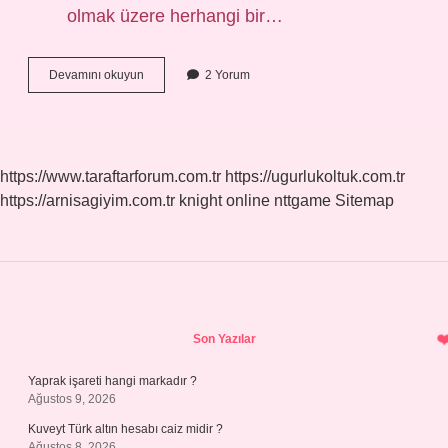
olmak üzere herhangi bir…
Denizcilikte
Devamını okuyun
2 Yorum
Çene
Ne
Demek
https://www.taraftarforum.com.tr
https://ugurlukoltuk.com.tr
https://arnisagiyim.com.tr
knight online
nttgame
Sitemap
Sidebar
Son Yazılar
Yaprak işareti hangi markadır ?
Ağustos 9, 2026
Kuveyt Türk altın hesabı caiz midir ?
Ağustos 8, 2026