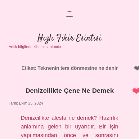
menüyü
Anasayfa
aç
Gizlilik Politikası
Hızlı Fikir Esintisi
Anlık bilgilerle zihnini canlandır!
Yasal Uyarı
Hakkımızda
Etiket:
Teknenin ters dönmesine ne denir
Denizcilikte Çene Ne Demek
Tarih: Ekim 25, 2024
Denizcilikte alesta ne demek? Hazırlık
anlamına gelen bir uyarıdır. Bir işin
yapılmasından önce ve sonrasını