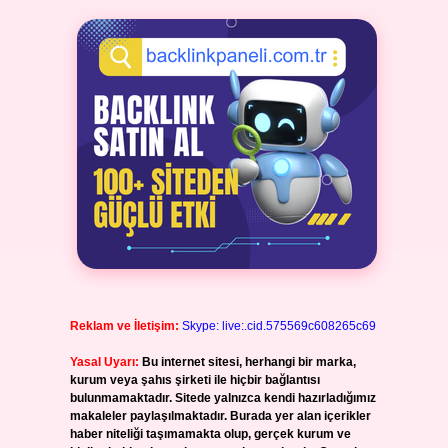
Reklam ve İletişim:
Skype: live:.cid.575569c608265c69
Yasal Uyarı:
Bu internet sitesi, herhangi bir marka,
kurum veya şahıs şirketi ile hiçbir bağlantısı
bulunmamaktadır. Sitede yalnızca kendi hazırladığımız
makaleler paylaşılmaktadır. Burada yer alan içerikler
haber niteliği taşımamakta olup, gerçek kurum ve