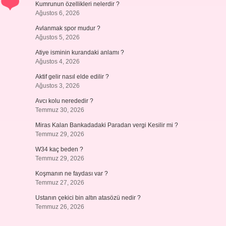
Kumrunun özellikleri nelerdir ?
Ağustos 6, 2026
Avlanmak spor mudur ?
Ağustos 5, 2026
Atiye isminin kurandaki anlamı ?
Ağustos 4, 2026
Aktif gelir nasıl elde edilir ?
Ağustos 3, 2026
Avcı kolu nerededir ?
Temmuz 30, 2026
Miras Kalan Bankadadaki Paradan vergi Kesilir mi ?
Temmuz 29, 2026
W34 kaç beden ?
Temmuz 29, 2026
Koşmanın ne faydası var ?
Temmuz 27, 2026
Ustanın çekici bin altın atasözü nedir ?
Temmuz 26, 2026