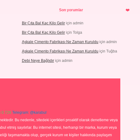
Son yorumlar
Bir Çıta Bal Kaç Kilo Gelir
için
admin
Bir Çıta Bal Kaç Kilo Gelir
için
Tolga
Aşkale Çimento Fabrikası Ne Zaman Kuruldu
için
admin
Aşkale Çimento Fabrikası Ne Zaman Kuruldu
için
Tuğba
Debi Neye Bağlıdır
için
admin
 0 726
Telegram: @karabul
ektedir. Bu nedenle, sitedeki içerikleri proaktif olarak denetleme veya
 etmiş sayılırlar. Bu internet sitesi, herhangi bir marka, kurum veya
niteliği taşımamakta olup, gerçek kurum ve kişiler hakkında paylaşım