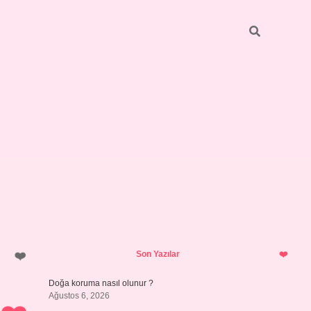
Sidebar
ilbet giriş
https://betexpergiris.casino/
betexpergir.net
Son Yazılar
Doğa koruma nasıl olunur ?
Ağustos 6, 2026