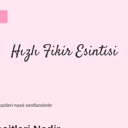
Hızlı Fikir Esintisi
zileri nasıl sınıflandırılır