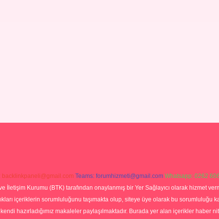
:
backlinkpaneli@gmail.com
Teams:
forumhizmeti@gmail.com
Whatsapp: 0262 606
ve İletişim Kurumu (BTK) tarafından onaylanmış bir Yer Sağlayıcı olarak hizmet verm
rı içeriklerin sorumluluğunu taşımakta olup, siteye üye olarak bu sorumluluğu kabul
a kendi hazırladığımız makaleler paylaşılmaktadır. Burada yer alan içerikler haber 