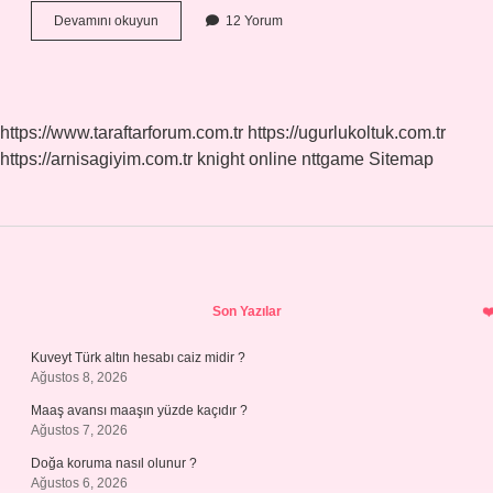
Bac
Devamını okuyun
12 Yorum
Ne
Demek
Tahlil
https://www.taraftarforum.com.tr
https://ugurlukoltuk.com.tr
https://arnisagiyim.com.tr
knight online
nttgame
Sitemap
Sidebar
Son Yazılar
Kuveyt Türk altın hesabı caiz midir ?
Ağustos 8, 2026
Maaş avansı maaşın yüzde kaçıdır ?
Ağustos 7, 2026
Doğa koruma nasıl olunur ?
Ağustos 6, 2026