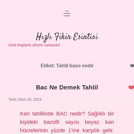
menüyü
Anasayfa
aç
Gizlilik Politikası
Hızlı Fikir Esintisi
Anlık bilgilerle zihnini canlandır!
Yasal Uyarı
Hakkımızda
Etiket:
Tahlil baso nedir
Bac Ne Demek Tahlil
Tarih: Ekim 28, 2024
Kan tahlilinde BAC nedir? Sağlıklı bir
kişideki bazofil sayısı beyaz kan
hücrelerinin yüzde 1’ine karşılık gelir.