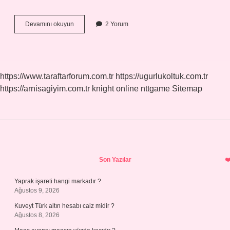
Bts
Devamını okuyun
2 Yorum
Hala
Askerde
Mi
https://www.taraftarforum.com.tr
https://ugurlukoltuk.com.tr
https://arnisagiyim.com.tr
knight online
nttgame
Sitemap
Sidebar
Son Yazılar
Yaprak işareti hangi markadır ?
Ağustos 9, 2026
Kuveyt Türk altın hesabı caiz midir ?
Ağustos 8, 2026