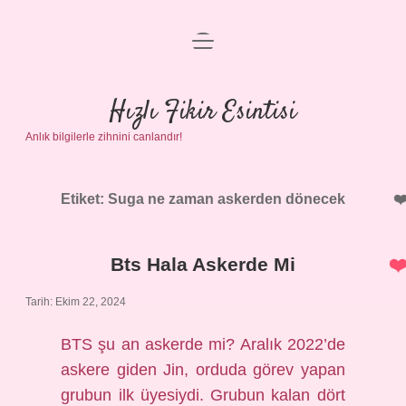
menüyü
Anasayfa
aç
Gizlilik Politikası
Hızlı Fikir Esintisi
Anlık bilgilerle zihnini canlandır!
Yasal Uyarı
Hakkımızda
Etiket:
Suga ne zaman askerden dönecek
Bts Hala Askerde Mi
Tarih: Ekim 22, 2024
BTS şu an askerde mi? Aralık 2022’de
askere giden Jin, orduda görev yapan
grubun ilk üyesiydi. Grubun kalan dört