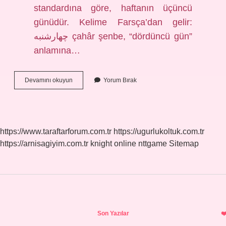
standardına göre, haftanın üçüncü
günüdür. Kelime Farsça’dan gelir:
چهارشنبه çahâr şenbe, “dördüncü gün”
anlamına…
Şembe
Devamını okuyun
Yorum Bırak
Ne
Demek
https://www.taraftarforum.com.tr
https://ugurlukoltuk.com.tr
https://arnisagiyim.com.tr
knight online
nttgame
Sitemap
Sidebar
Son Yazılar