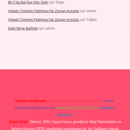
Bir Çıta Bal Kaç Kilo Gelir
için
Tolga
Aşkale Çimento Fabrikası Ne Zaman Kuruldu
için
admin
Aşkale Çimento Fabrikası Ne Zaman Kuruldu
için
Tuğba
Debi Neye Bağlıdır
için
admin
Reklam ve İletişim:
E-mail:
backlinkpaneli@gmail.com
Teams:
forumhizmeti@gmail.com
Whatsapp: 0262 606 0 726
Telegram:
@karabul
Yasal Uyarı:
Sitemiz, 5651 Sayılı Kanun gereğince Bilgi Teknolojileri ve
İletişim Kurumu (BTK) tarafından onaylanmış bir Yer Sağlayıcı olarak