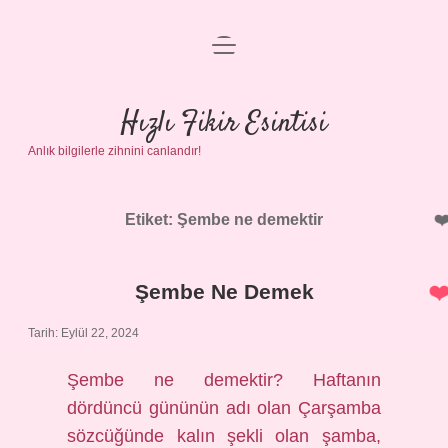
menüyü
Anasayfa
aç
Gizlilik Politikası
Hızlı Fikir Esintisi
Anlık bilgilerle zihnini canlandır!
Yasal Uyarı
Hakkımızda
Etiket:
Şembe ne demektir
Şembe Ne Demek
Tarih: Eylül 22, 2024
Şembe ne demektir? Haftanın
dördüncü gününün adı olan Çarşamba
sözcüğünde kalın şekli olan şamba,