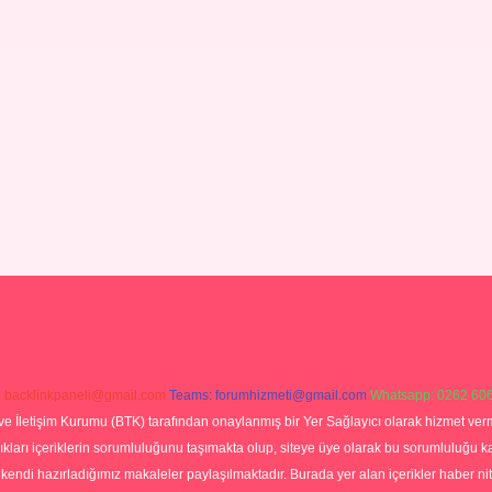
:
backlinkpaneli@gmail.com
Teams:
forumhizmeti@gmail.com
Whatsapp: 0262 606
ve İletişim Kurumu (BTK) tarafından onaylanmış bir Yer Sağlayıcı olarak hizmet verm
rı içeriklerin sorumluluğunu taşımakta olup, siteye üye olarak bu sorumluluğu kabul
a kendi hazırladığımız makaleler paylaşılmaktadır. Burada yer alan içerikler haber 