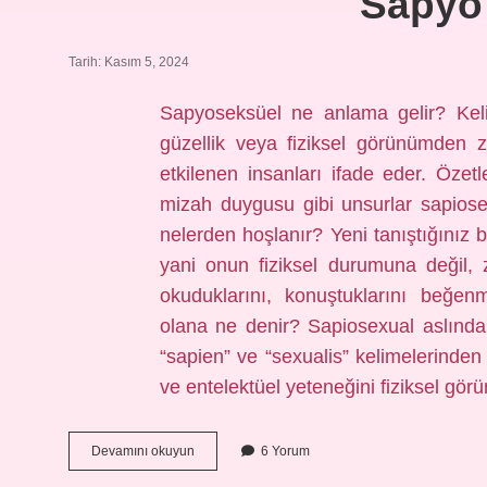
Sapyo
Tarih: Kasım 5, 2024
Sapyoseksüel ne anlama gelir? Keli
güzellik veya fiziksel görünümden zi
etkilenen insanları ifade eder. Özetl
mizah duygusu gibi unsurlar sapiosek
nelerden hoşlanır? Yeni tanıştığınız 
yani onun fiziksel durumuna değil, 
okuduklarını, konuştuklarını beğen
olana ne denir? Sapiosexual aslında b
“sapien” ve “sexualis” kelimelerinden 
ve entelektüel yeteneğini fiziksel g
Sapyo
Devamını okuyun
6 Yorum
Ne