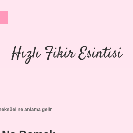
Hızlı Fikir Esintisi
eksüel ne anlama gelir