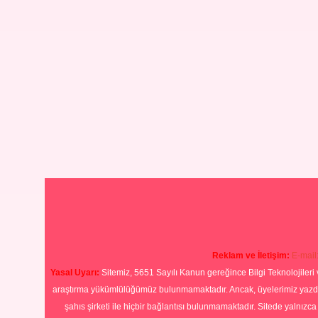
Reklam ve İletişim:
E-mail
Yasal Uyarı:
Sitemiz, 5651 Sayılı Kanun gereğince Bilgi Teknolojileri 
araştırma yükümlülüğümüz bulunmamaktadır. Ancak, üyelerimiz yazdıkla
şahıs şirketi ile hiçbir bağlantısı bulunmamaktadır. Sitede yalnızc