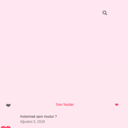
Sidebar
ilbet giriş
https://betexpergiris.casino/
betexpergir.net
Son Yazılar
Avlanmak spor mudur ?
Ağustos 5, 2026