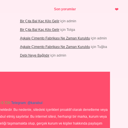
Son yorumlar
Bir Çıta Bal Kaç Kilo Gelir
için
admin
Bir Çıta Bal Kaç Kilo Gelir
için
Tolga
Aşkale Çimento Fabrikası Ne Zaman Kuruldu
için
admin
Aşkale Çimento Fabrikası Ne Zaman Kuruldu
için
Tuğba
Debi Neye Bağlıdır
için
admin
 0 726
Telegram: @karabul
ektedir. Bu nedenle, sitedeki içerikleri proaktif olarak denetleme veya
 etmiş sayılırlar. Bu internet sitesi, herhangi bir marka, kurum veya
niteliği taşımamakta olup, gerçek kurum ve kişiler hakkında paylaşım