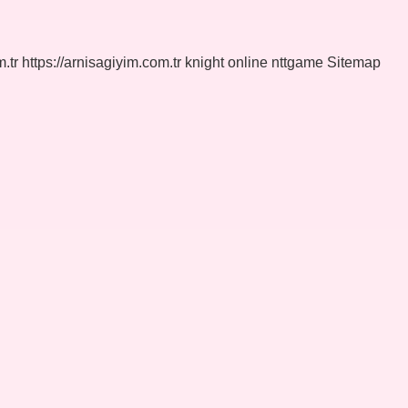
.tr
https://arnisagiyim.com.tr
knight online
nttgame
Sitemap