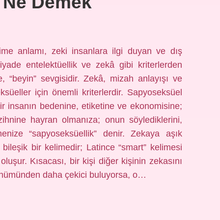
 Ne Demek
me anlamı, zeki insanlara ilgi duyan ve dış
yade entelektüellik ve zekâ gibi kriterlerden
e, “beyin” sevgisidir. Zekâ, mizah anlayışı ve
süeller için önemli kriterlerdir. Sapyoseksüel
bir insanın bedenine, etiketine ve ekonomisine;
zihnine hayran olmanıza; onun söylediklerini,
menize “sapyoseksüellik” denir. Zekaya aşık
ileşik bir kelimedir; Latince “smart” kelimesi
oluşur. Kısacası, bir kişi diğer kişinin zekasını
örünümünden daha çekici buluyorsa, o…