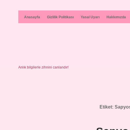
Anasayfa
Gizlilik Politikası
Yasal Uyarı
Hakkımızda
Anlık bilgilerle zihnini canlandır!
Etiket:
Sapyos