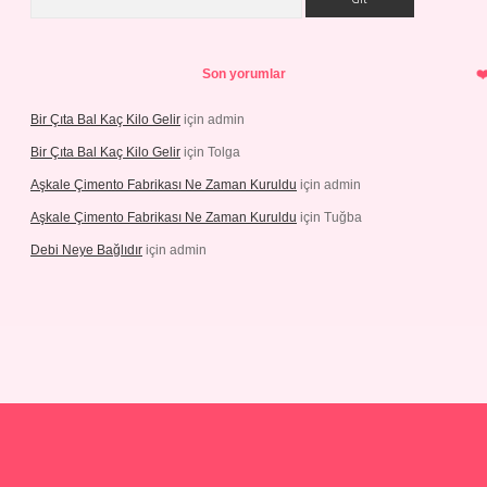
Son yorumlar
Bir Çıta Bal Kaç Kilo Gelir
için
admin
Bir Çıta Bal Kaç Kilo Gelir
için
Tolga
Aşkale Çimento Fabrikası Ne Zaman Kuruldu
için
admin
Aşkale Çimento Fabrikası Ne Zaman Kuruldu
için
Tuğba
Debi Neye Bağlıdır
için
admin
gir.net