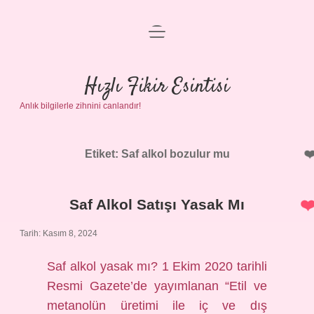
menüyü
Anasayfa
aç
Gizlilik Politikası
Hızlı Fikir Esintisi
Anlık bilgilerle zihnini canlandır!
Yasal Uyarı
Hakkımızda
Etiket:
Saf alkol bozulur mu
Saf Alkol Satışı Yasak Mı
Tarih: Kasım 8, 2024
Saf alkol yasak mı? 1 Ekim 2020 tarihli
Resmi Gazete’de yayımlanan “Etil ve
metanolün üretimi ile iç ve dış