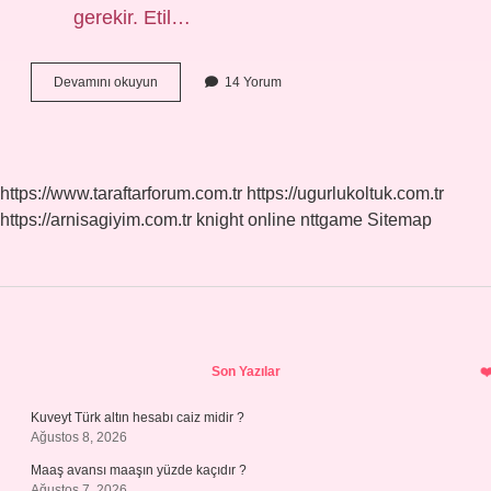
gerekir. Etil…
Saf
Devamını okuyun
14 Yorum
Alkol
Satışı
Yasak
Mı
https://www.taraftarforum.com.tr
https://ugurlukoltuk.com.tr
https://arnisagiyim.com.tr
knight online
nttgame
Sitemap
Sidebar
Son Yazılar
Kuveyt Türk altın hesabı caiz midir ?
Ağustos 8, 2026
Maaş avansı maaşın yüzde kaçıdır ?
Ağustos 7, 2026