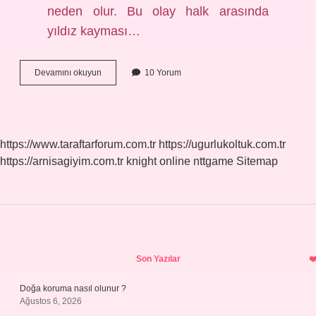
neden olur. Bu olay halk arasında
yıldız kayması…
Yıldız
Devamını okuyun
10 Yorum
Kayması
Hangi
Ayda
Olur
https://www.taraftarforum.com.tr
https://ugurlukoltuk.com.tr
https://arnisagiyim.com.tr
knight online
nttgame
Sitemap
Sidebar
Son Yazılar
Doğa koruma nasıl olunur ?
Ağustos 6, 2026