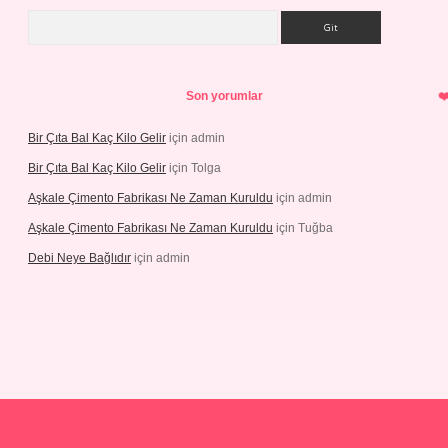
Arama
Son yorumlar
Bir Çıta Bal Kaç Kilo Gelir
için
admin
Bir Çıta Bal Kaç Kilo Gelir
için
Tolga
Aşkale Çimento Fabrikası Ne Zaman Kuruldu
için
admin
Aşkale Çimento Fabrikası Ne Zaman Kuruldu
için
Tuğba
Debi Neye Bağlıdır
için
admin
gir.net