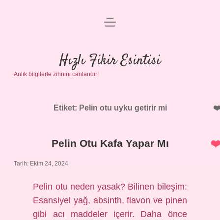
menüyü
Anasayfa
aç
Gizlilik Politikası
Hızlı Fikir Esintisi
Anlık bilgilerle zihnini canlandır!
Yasal Uyarı
Hakkımızda
Etiket:
Pelin otu uyku getirir mi
Pelin Otu Kafa Yapar Mı
Tarih: Ekim 24, 2024
Pelin otu neden yasak? Bilinen bileşim:
Esansiyel yağ, absinth, flavon ve pinen
gibi acı maddeler içerir. Daha önce