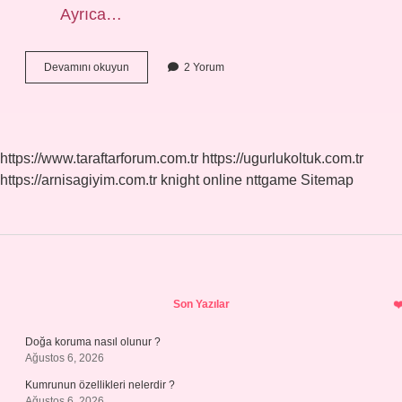
Ayrıca…
Pelin
Devamını okuyun
2 Yorum
Otu
Kafa
Yapar
Mı
https://www.taraftarforum.com.tr
https://ugurlukoltuk.com.tr
https://arnisagiyim.com.tr
knight online
nttgame
Sitemap
Sidebar
Son Yazılar
Doğa koruma nasıl olunur ?
Ağustos 6, 2026
Kumrunun özellikleri nelerdir ?
Ağustos 6, 2026