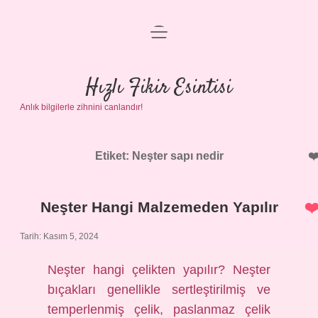
menüyü
Anasayfa
aç
Gizlilik Politikası
Hızlı Fikir Esintisi
Anlık bilgilerle zihnini canlandır!
Yasal Uyarı
Hakkımızda
Etiket:
Neşter sapı nedir
Neşter Hangi Malzemeden Yapılır
Tarih: Kasım 5, 2024
Neşter hangi çelikten yapılır? Neşter
bıçakları genellikle sertleştirilmiş ve
temperlenmiş çelik, paslanmaz çelik