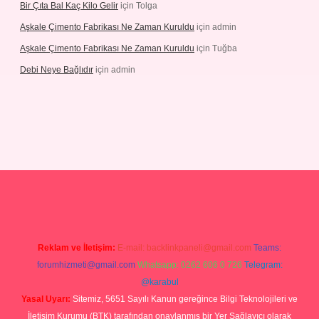
Bir Çıta Bal Kaç Kilo Gelir
için
Tolga
Aşkale Çimento Fabrikası Ne Zaman Kuruldu
için
admin
Aşkale Çimento Fabrikası Ne Zaman Kuruldu
için
Tuğba
Debi Neye Bağlıdır
için
admin
rgir.net
Reklam ve İletişim:
E-mail:
backlinkpaneli@gmail.com
Teams:
forumhizmeti@gmail.com
Whatsapp: 0262 606 0 726
Telegram:
@karabul
Yasal Uyarı:
Sitemiz, 5651 Sayılı Kanun gereğince Bilgi Teknolojileri ve
İletişim Kurumu (BTK) tarafından onaylanmış bir Yer Sağlayıcı olarak