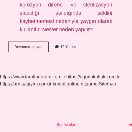
korozyon direnci ve sterilizasyon
sıcaklığı aşıldığında şeklini
kaybetmemesi nedeniyle yaygın olarak
kullanılır. Neşter neden yapılır?…
Neşter
Devamını okuyun
12 Yorum
Hangi
Malzemeden
Yapılır
https://www.taraftarforum.com.tr
https://ugurlukoltuk.com.tr
https://arnisagiyim.com.tr
knight online
nttgame
Sitemap
Sidebar
Son Yazılar