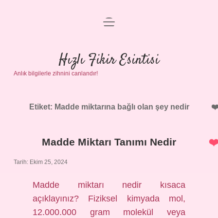
menüyü
Anasayfa
aç
Gizlilik Politikası
Hızlı Fikir Esintisi
Anlık bilgilerle zihnini canlandır!
Yasal Uyarı
Hakkımızda
Etiket:
Madde miktarına bağlı olan şey nedir
Madde Miktarı Tanımı Nedir
Tarih: Ekim 25, 2024
Madde miktarı nedir kısaca
açıklayınız? Fiziksel kimyada mol,
12.000.000 gram molekül veya