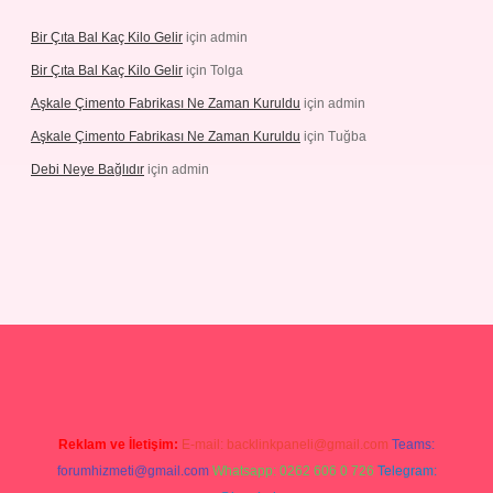
Bir Çıta Bal Kaç Kilo Gelir
için
admin
Bir Çıta Bal Kaç Kilo Gelir
için
Tolga
Aşkale Çimento Fabrikası Ne Zaman Kuruldu
için
admin
Aşkale Çimento Fabrikası Ne Zaman Kuruldu
için
Tuğba
Debi Neye Bağlıdır
için
admin
rgir.net
Reklam ve İletişim:
E-mail:
backlinkpaneli@gmail.com
Teams:
forumhizmeti@gmail.com
Whatsapp: 0262 606 0 726
Telegram: