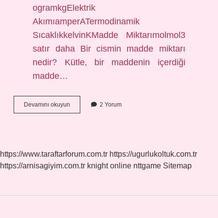
ogramkgElektrik
AkımıamperATermodinamik
SıcaklıkkelvinKMadde Miktarımolmol3
satır daha Bir cismin madde miktarı
nedir? Kütle, bir maddenin içerdiği
madde…
Madde
Devamını okuyun
2 Yorum
Miktarı
Tanımı
Nedir
https://www.taraftarforum.com.tr
https://ugurlukoltuk.com.tr
https://arnisagiyim.com.tr
knight online
nttgame
Sitemap