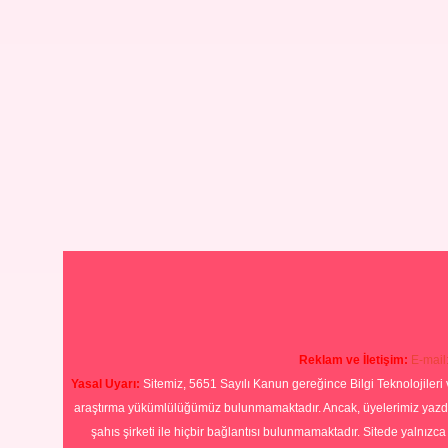
Reklam ve İletişim:
E-mail
Yasal Uyarı:
Sitemiz, 5651 Sayılı Kanun gereğince Bilgi Teknolojileri 
araştırma yükümlülüğümüz bulunmamaktadır. Ancak, üyelerimiz yazdıkla
şahıs şirketi ile hiçbir bağlantısı bulunmamaktadır. Sitede yalnızc