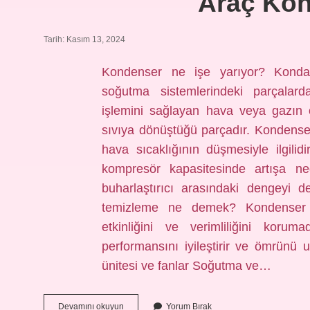
Araç Kon
Tarih: Kasım 13, 2024
Kondenser ne işe yarıyor? Kondan
soğutma sistemlerindeki parçalard
işlemini sağlayan hava veya gazın 
sıvıya dönüştüğü parçadır. Kondenser
hava sıcaklığının düşmesiyle ilgili
kompresör kapasitesinde artışa ne
buharlaştırıcı arasındaki dengeyi değ
temizleme ne demek? Kondenser te
etkinliğini ve verimliliğini korum
performansını iyileştirir ve ömrün
ünitesi ve fanlar Soğutma ve…
Araç
Devamını okuyun
Yorum Bırak