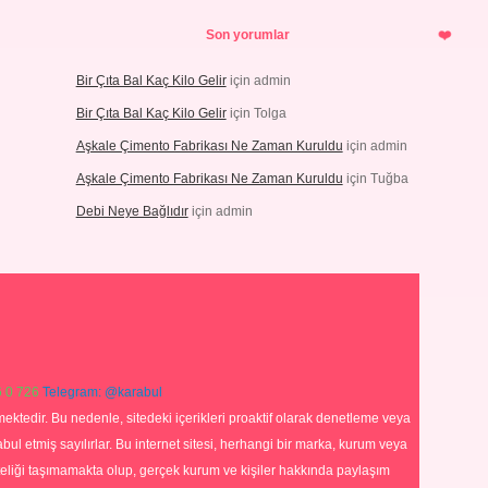
Son yorumlar
Bir Çıta Bal Kaç Kilo Gelir
için
admin
Bir Çıta Bal Kaç Kilo Gelir
için
Tolga
Aşkale Çimento Fabrikası Ne Zaman Kuruldu
için
admin
Aşkale Çimento Fabrikası Ne Zaman Kuruldu
için
Tuğba
Debi Neye Bağlıdır
için
admin
 0 726
Telegram: @karabul
ektedir. Bu nedenle, sitedeki içerikleri proaktif olarak denetleme veya
 etmiş sayılırlar. Bu internet sitesi, herhangi bir marka, kurum veya
niteliği taşımamakta olup, gerçek kurum ve kişiler hakkında paylaşım