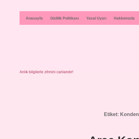
Anasayfa
Gizlilik Politikası
Yasal Uyarı
Hakkımızda
Anlık bilgilerle zihnini canlandır!
Etiket:
Konden