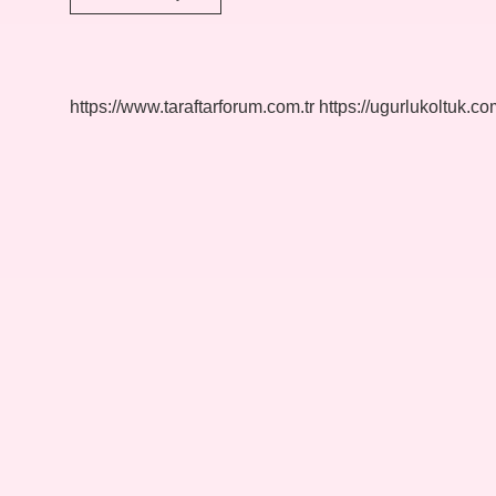
Kondenser
Nedir
https://www.taraftarforum.com.tr
https://ugurlukoltuk.com