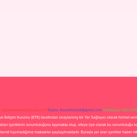
:
backlinkpaneli@gmail.com
Teams:
forumhizmeti@gmail.com
Whatsapp: 0262 606
ve İletişim Kurumu (BTK) tarafından onaylanmış bir Yer Sağlayıcı olarak hizmet verm
rı içeriklerin sorumluluğunu taşımakta olup, siteye üye olarak bu sorumluluğu kabul
a kendi hazırladığımız makaleler paylaşılmaktadır. Burada yer alan içerikler haber 