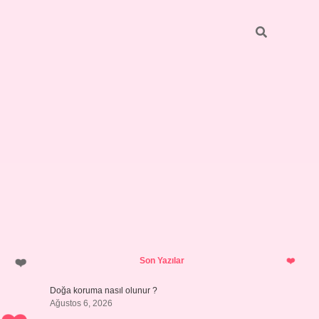
Sidebar
ilbet giriş
https://betexpergiris.casino/
betexpergir.net
Son Yazılar
Doğa koruma nasıl olunur ?
Ağustos 6, 2026