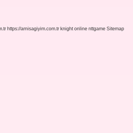
.tr
https://arnisagiyim.com.tr
knight online
nttgame
Sitemap