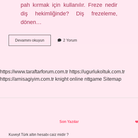
pah kırmak için kullanılır. Freze nedir
diş hekimliğinde? Diş frezeleme,
dönen…
Diş
Devamını okuyun
2 Yorum
Kesiminde
Hangi
Frezler
Kullanılır
https://www.taraftarforum.com.tr
https://ugurlukoltuk.com.tr
https://arnisagiyim.com.tr
knight online
nttgame
Sitemap
Sidebar
Son Yazılar
Kuveyt Türk altın hesabı caiz midir ?