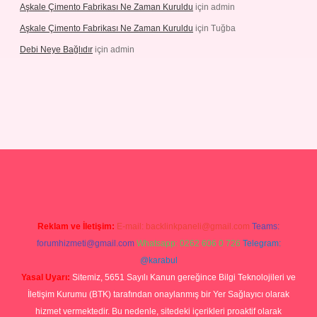
Aşkale Çimento Fabrikası Ne Zaman Kuruldu
için
admin
Aşkale Çimento Fabrikası Ne Zaman Kuruldu
için
Tuğba
Debi Neye Bağlıdır
için
admin
rgir.net
Reklam ve İletişim:
E-mail:
backlinkpaneli@gmail.com
Teams:
forumhizmeti@gmail.com
Whatsapp: 0262 606 0 726
Telegram:
@karabul
Yasal Uyarı:
Sitemiz, 5651 Sayılı Kanun gereğince Bilgi Teknolojileri ve
İletişim Kurumu (BTK) tarafından onaylanmış bir Yer Sağlayıcı olarak
hizmet vermektedir. Bu nedenle, sitedeki içerikleri proaktif olarak