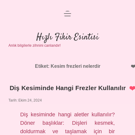
menüyü
Anasayfa
aç
Gizlilik Politikası
Hızlı Fikir Esintisi
Anlık bilgilerle zihnini canlandır!
Yasal Uyarı
Hakkımızda
Etiket:
Kesim frezleri nelerdir
Diş Kesiminde Hangi Frezler Kullanılır
Tarih: Ekim 24, 2024
Diş kesiminde hangi aletler kullanılır?
Döner başlıklar: Dişleri kesmek,
doldurmak ve taşlamak için bir