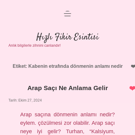
menüyü
Anasayfa
aç
Gizlilik Politikası
Hızlı Fikir Esintisi
Anlık bilgilerle zihnini canlandır!
Yasal Uyarı
Hakkımızda
Etiket:
Kabenin etrafında dönmenin anlamı nedir
Arap Saçı Ne Anlama Gelir
Tarih: Ekim 27, 2024
Arap saçına dönmenin anlamı nedir?
eylem. çözülmesi zor olabilir. Arap saçı
neye iyi gelir? Turhan, “Kalsiyum,