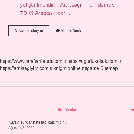
yetiştirilmelidir. Arapsaçı ne demek
TDK? Arapça Haar…
Arap
Devamını okuyun
Yorum Bırak
Saçı
Ne
Anlama
Gelir
https://www.taraftarforum.com.tr
https://ugurlukoltuk.com.tr
https://arnisagiyim.com.tr
knight online
nttgame
Sitemap
Sidebar
Son Yazılar
Kuveyt Türk altın hesabı caiz midir ?
Ağustos 8, 2026