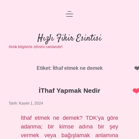
menüyü
Anasayfa
aç
Gizlilik Politikası
Hızlı Fikir Esintisi
Anlık bilgilerle zihnini canlandır!
Yasal Uyarı
Hakkımızda
Etiket:
İthaf etmek ne demek
İThaf Yapmak Nedir
Tarih: Kasım 1, 2024
İthaf etmek ne demek? TDK’ya göre
adanma; bir kimse adına bir şey
vermek veya bağışlamak anlamına