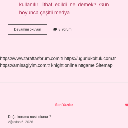
kullanılır. İthaf edildi ne demek? Gün
boyunca çeşitli medya…
İThaf
Devamını okuyun
8 Yorum
Yapmak
Nedir
https://www.taraftarforum.com.tr
https://ugurlukoltuk.com.tr
https://arnisagiyim.com.tr
knight online
nttgame
Sitemap
Sidebar
Son Yazılar
Doğa koruma nasıl olunur ?
Ağustos 6, 2026