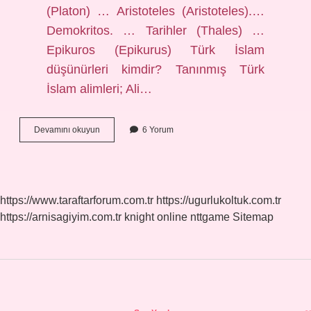
(Platon) … Aristoteles (Aristoteles).​…
Demokritos. … Tarihler (Thales) …
Epikuros (Epikurus) Türk İslam
düşünürleri kimdir? Tanınmış Türk
İslam alimleri; Ali…
Önemli
Devamını okuyun
6 Yorum
İSlâm
Filozofları
Kimlerdir
https://www.taraftarforum.com.tr
https://ugurlukoltuk.com.tr
https://arnisagiyim.com.tr
knight online
nttgame
Sitemap
Sidebar