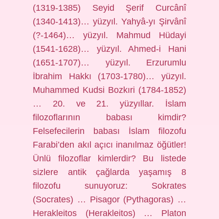
(1319-1385) Seyid Şerif Curcânî
(1340-1413)… yüzyıl. Yahyâ-yı Şirvânî
(?-1464)… yüzyıl. Mahmud Hüdayi
(1541-1628)… yüzyıl. Ahmed-i Hani
(1651-1707)… yüzyıl. Erzurumlu
İbrahim Hakkı (1703-1780)… yüzyıl.
Muhammed Kudsi Bozkıri (1784-1852)
… 20. ve 21. yüzyıllar. İslam
filozoflarının babası kimdir?
Felsefecilerin babası İslam filozofu
Farabi’den akıl açıcı inanılmaz öğütler!
Ünlü filozoflar kimlerdir? Bu listede
sizlere antik çağlarda yaşamış 8
filozofu sunuyoruz: Sokrates
(Socrates) … Pisagor (Pythagoras) …
Herakleitos (Herakleitos) … Platon