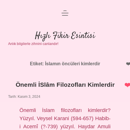
menüyü
Anasayfa
aç
Gizlilik Politikası
Hızlı Fikir Esintisi
Anlık bilgilerle zihnini canlandır!
Yasal Uyarı
Hakkımızda
Etiket:
İslamın öncüleri kimlerdir
Önemli İSlâm Filozofları Kimlerdir
Tarih: Kasım 3, 2024
Önemli İslam filozofları kimlerdir?
Yüzyıl. Veysel Karani (594-657) Habib-
i Acemî (?-739) yüzyıl. Haydar Amuli