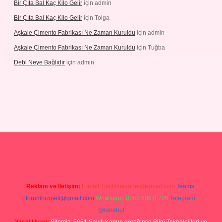
Bir Çıta Bal Kaç Kilo Gelir
için
admin
Bir Çıta Bal Kaç Kilo Gelir
için
Tolga
Aşkale Çimento Fabrikası Ne Zaman Kuruldu
için
admin
Aşkale Çimento Fabrikası Ne Zaman Kuruldu
için
Tuğba
Debi Neye Bağlıdır
için
admin
rgir.net
Reklam ve İletişim:
E-mail:
backlinkpaneli@gmail.com
Teams:
forumhizmeti@gmail.com
Whatsapp: 0262 606 0 726
Telegram:
@karabul