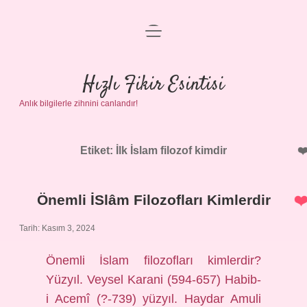
menüyü
Anasayfa
aç
Gizlilik Politikası
Hızlı Fikir Esintisi
Anlık bilgilerle zihnini canlandır!
Yasal Uyarı
Hakkımızda
Etiket:
İlk İslam filozof kimdir
Önemli İSlâm Filozofları Kimlerdir
Tarih: Kasım 3, 2024
Önemli İslam filozofları kimlerdir?
Yüzyıl. Veysel Karani (594-657) Habib-
i Acemî (?-739) yüzyıl. Haydar Amuli