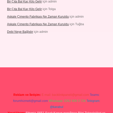
Bir Çıta Bal Kaç Kilo Gelir
için
admin
Bir Çıta Bal Kaç Kilo Gelir
için
Tolga
Aşkale Çimento Fabrikası Ne Zaman Kuruldu
için
admin
Aşkale Çimento Fabrikası Ne Zaman Kuruldu
için
Tuğba
Debi Neye Bağlıdır
için
admin
rgir.net
Reklam ve İletişim:
E-mail:
backlinkpaneli@gmail.com
Teams:
forumhizmeti@gmail.com
Whatsapp: 0262 606 0 726
Telegram:
@karabul