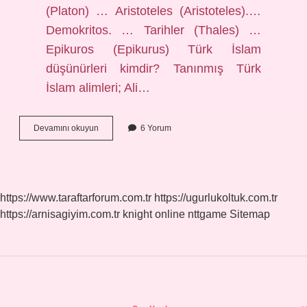
(Platon) … Aristoteles (Aristoteles).​…
Demokritos. … Tarihler (Thales) …
Epikuros (Epikurus) Türk İslam
düşünürleri kimdir? Tanınmış Türk
İslam alimleri; Ali…
Önemli
Devamını okuyun
6 Yorum
İSlâm
Filozofları
Kimlerdir
https://www.taraftarforum.com.tr
https://ugurlukoltuk.com.tr
https://arnisagiyim.com.tr
knight online
nttgame
Sitemap
Sidebar