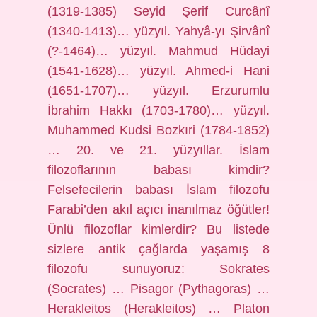
(1319-1385) Seyid Şerif Curcânî
(1340-1413)… yüzyıl. Yahyâ-yı Şirvânî
(?-1464)… yüzyıl. Mahmud Hüdayi
(1541-1628)… yüzyıl. Ahmed-i Hani
(1651-1707)… yüzyıl. Erzurumlu
İbrahim Hakkı (1703-1780)… yüzyıl.
Muhammed Kudsi Bozkıri (1784-1852)
… 20. ve 21. yüzyıllar. İslam
filozoflarının babası kimdir?
Felsefecilerin babası İslam filozofu
Farabi’den akıl açıcı inanılmaz öğütler!
Ünlü filozoflar kimlerdir? Bu listede
sizlere antik çağlarda yaşamış 8
filozofu sunuyoruz: Sokrates
(Socrates) … Pisagor (Pythagoras) …
Herakleitos (Herakleitos) … Platon