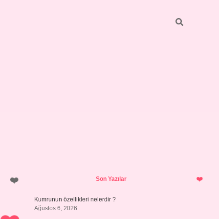
Sidebar
ilbet giriş
https://betexpergiris.casino/
betexpergir.net
Son Yazılar
Kumrunun özellikleri nelerdir ?
Ağustos 6, 2026