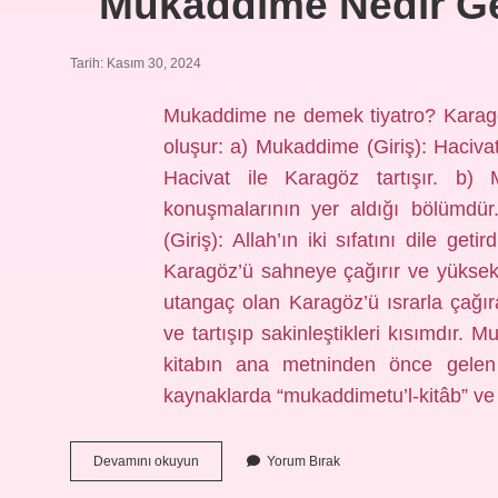
Mukaddime Nedir Ge
Tarih: Kasım 30, 2024
Mukaddime ne demek tiyatro? Karagö
oluşur: a) Mukaddime (Giriş): Haciva
Hacivat ile Karagöz tartışır. b) M
konuşmalarının yer aldığı bölümdü
(Giriş): Allah’ın iki sıfatını dile ge
Karagöz’ü sahneye çağırır ve yüksek 
utangaç olan Karagöz’ü ısrarla çağır
ve tartışıp sakinleştikleri kısımdır
kitabın ana metninden önce gelen
kaynaklarda “mukaddimetu’l-kitâb” ve
Mukaddime
Devamını okuyun
Yorum Bırak
Nedir