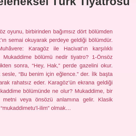
leneksel Türk Tiyatrosu
z oyunu, birbirinden bağımsız dört bölümden
t’ın semai okuyarak perdeye geldiği bölümdür.
uhâvere: Karagöz ile Hacivat’ın karşılıklı
r. Mukaddime bölümü nedir tiyatro? 1-Önsöz
tirdikten sonra, “Hey, Hak,” perde gazelini okur.
sesle, “Bu benim için eğlence.” der. İlk başta
arak rahatsız eder. Karagöz’ün ekrana geldiği
. Mukaddime bölümünde ne olur? Mukaddime, bir
 metni veya önsözü anlamına gelir. Klasik
 “mukaddimetu’l-ilim” olmak…