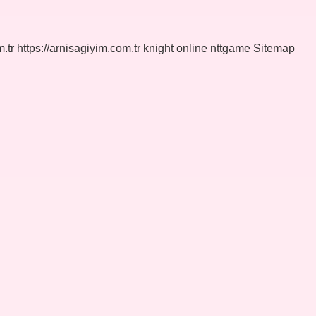
.tr
https://arnisagiyim.com.tr
knight online
nttgame
Sitemap