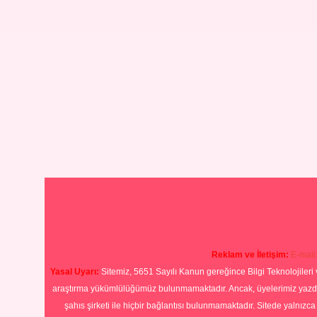
Reklam ve İletişim:
E-mail
Yasal Uyarı:
Sitemiz, 5651 Sayılı Kanun gereğince Bilgi Teknolojileri 
araştırma yükümlülüğümüz bulunmamaktadır. Ancak, üyelerimiz yazdıkla
şahıs şirketi ile hiçbir bağlantısı bulunmamaktadır. Sitede yalnızc