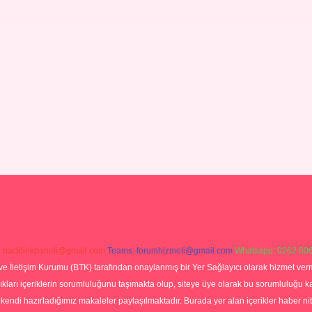
:
backlinkpaneli@gmail.com
Teams:
forumhizmeti@gmail.com
Whatsapp: 0262 606
ve İletişim Kurumu (BTK) tarafından onaylanmış bir Yer Sağlayıcı olarak hizmet verm
rı içeriklerin sorumluluğunu taşımakta olup, siteye üye olarak bu sorumluluğu kabul
a kendi hazırladığımız makaleler paylaşılmaktadır. Burada yer alan içerikler haber 