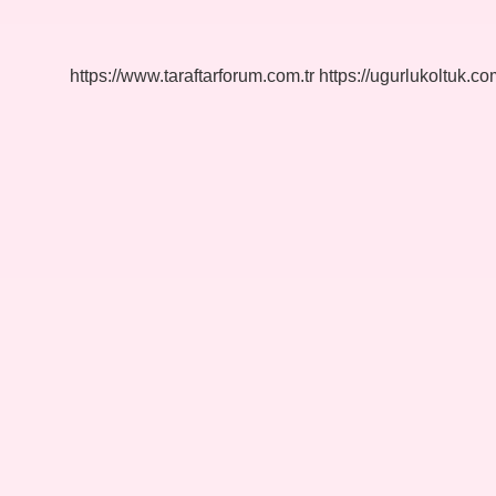
Geleneksel
Türk
Tiyatrosu
https://www.taraftarforum.com.tr
https://ugurlukoltuk.com