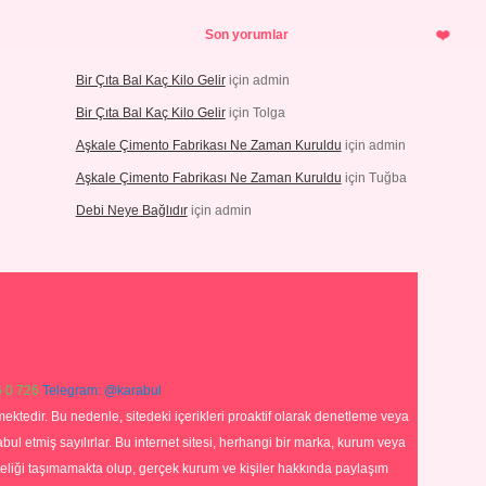
Son yorumlar
Bir Çıta Bal Kaç Kilo Gelir
için
admin
Bir Çıta Bal Kaç Kilo Gelir
için
Tolga
Aşkale Çimento Fabrikası Ne Zaman Kuruldu
için
admin
Aşkale Çimento Fabrikası Ne Zaman Kuruldu
için
Tuğba
Debi Neye Bağlıdır
için
admin
 0 726
Telegram: @karabul
ektedir. Bu nedenle, sitedeki içerikleri proaktif olarak denetleme veya
 etmiş sayılırlar. Bu internet sitesi, herhangi bir marka, kurum veya
niteliği taşımamakta olup, gerçek kurum ve kişiler hakkında paylaşım