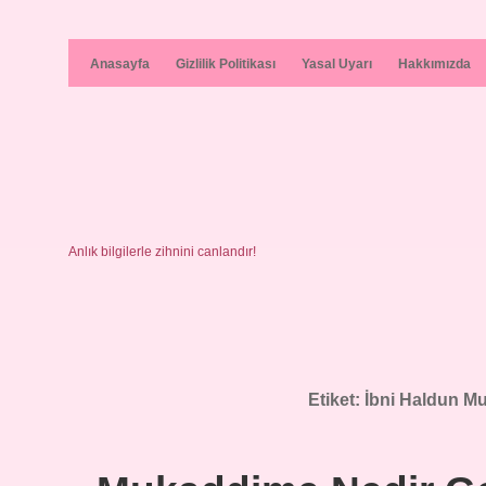
Anasayfa
Gizlilik Politikası
Yasal Uyarı
Hakkımızda
Anlık bilgilerle zihnini canlandır!
Etiket:
İbni Haldun Mu