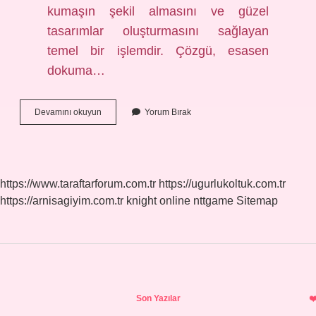
kumaşın şekil almasını ve güzel
tasarımlar oluşturmasını sağlayan
temel bir işlemdir. Çözgü, esasen
dokuma…
Tekstilde
Devamını okuyun
Yorum Bırak
Kalba
Nedir
https://www.taraftarforum.com.tr
https://ugurlukoltuk.com.tr
https://arnisagiyim.com.tr
knight online
nttgame
Sitemap
Sidebar
Son Yazılar