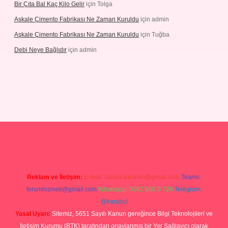
Bir Çıta Bal Kaç Kilo Gelir
için
Tolga
Aşkale Çimento Fabrikası Ne Zaman Kuruldu
için
admin
Aşkale Çimento Fabrikası Ne Zaman Kuruldu
için
Tuğba
Debi Neye Bağlıdır
için
admin
rgir.net
Reklam ve İletişim:
E-mail:
backlinkpaneli@gmail.com
Teams:
forumhizmeti@gmail.com
Whatsapp: 0262 606 0 726
Telegram:
@karabul
Yasal Uyarı:
Sitemiz, 5651 Sayılı Kanun gereğince Bilgi Teknolojileri ve
İletişim Kurumu (BTK) tarafından onaylanmış bir Yer Sağlayıcı olarak