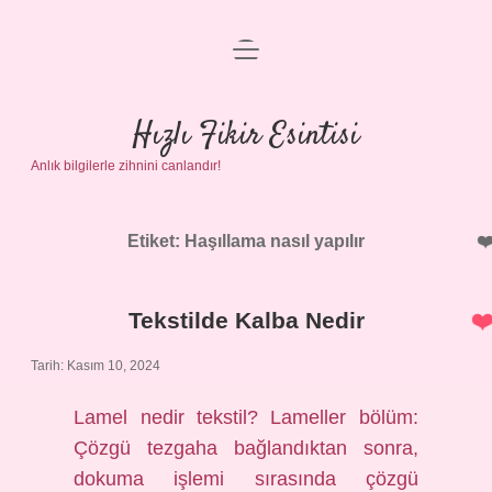
menüyü
Anasayfa
aç
Gizlilik Politikası
Hızlı Fikir Esintisi
Anlık bilgilerle zihnini canlandır!
Yasal Uyarı
Hakkımızda
Etiket:
Haşıllama nasıl yapılır
Tekstilde Kalba Nedir
Tarih: Kasım 10, 2024
Lamel nedir tekstil? Lameller bölüm:
Çözgü tezgaha bağlandıktan sonra,
dokuma işlemi sırasında çözgü