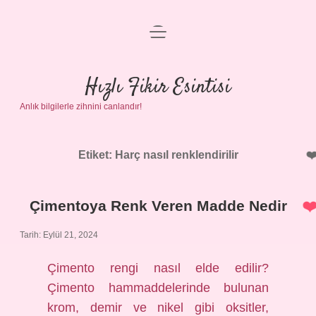
menüyü
Anasayfa
aç
Gizlilik Politikası
Hızlı Fikir Esintisi
Anlık bilgilerle zihnini canlandır!
Yasal Uyarı
Hakkımızda
Etiket:
Harç nasıl renklendirilir
Çimentoya Renk Veren Madde Nedir
Tarih: Eylül 21, 2024
Çimento rengi nasıl elde edilir?
Çimento hammaddelerinde bulunan
krom, demir ve nikel gibi oksitler,