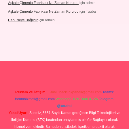
Aşkale Çimento Fabrikası Ne Zaman Kuruldu
için
admin
Aşkale Çimento Fabrikası Ne Zaman Kuruldu
için
Tuğba
Debi Neye Bağlıdır
için
admin
ergir.net
Reklam ve İletişim:
E-mail:
backlinkpaneli@gmail.com
Teams:
forumhizmeti@gmail.com
Whatsapp: 0262 606 0 726
Telegram:
@karabul
Yasal Uyarı:
Sitemiz, 5651 Sayılı Kanun gereğince Bilgi Teknolojileri ve
İletişim Kurumu (BTK) tarafından onaylanmış bir Yer Sağlayıcı olarak
hizmet vermektedir. Bu nedenle, sitedeki içerikleri proaktif olarak