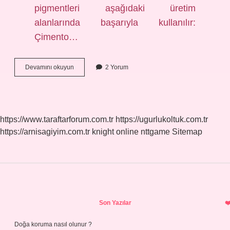
pigmentleri aşağıdaki üretim
alanlarında başarıyla kullanılır:
Çimento…
Çimentoya
Devamını okuyun
2 Yorum
Renk
Veren
Madde
Nedir
https://www.taraftarforum.com.tr
https://ugurlukoltuk.com.tr
https://arnisagiyim.com.tr
knight online
nttgame
Sitemap
Sidebar
Son Yazılar
Doğa koruma nasıl olunur ?