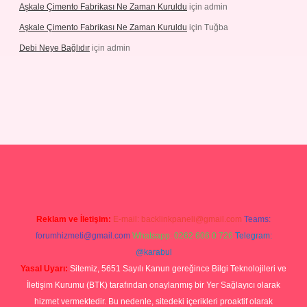
Aşkale Çimento Fabrikası Ne Zaman Kuruldu
için
admin
Aşkale Çimento Fabrikası Ne Zaman Kuruldu
için
Tuğba
Debi Neye Bağlıdır
için
admin
ergir.net
Reklam ve İletişim:
E-mail:
backlinkpaneli@gmail.com
Teams:
forumhizmeti@gmail.com
Whatsapp: 0262 606 0 726
Telegram:
@karabul
Yasal Uyarı:
Sitemiz, 5651 Sayılı Kanun gereğince Bilgi Teknolojileri ve
İletişim Kurumu (BTK) tarafından onaylanmış bir Yer Sağlayıcı olarak
hizmet vermektedir. Bu nedenle, sitedeki içerikleri proaktif olarak