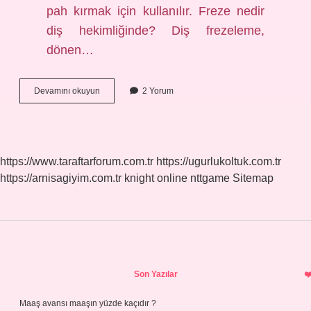
pah kırmak için kullanılır. Freze nedir
diş hekimliğinde? Diş frezeleme,
dönen…
Diş
Devamını okuyun
2 Yorum
Kesiminde
Hangi
Frezler
Kullanılır
https://www.taraftarforum.com.tr
https://ugurlukoltuk.com.tr
https://arnisagiyim.com.tr
knight online
nttgame
Sitemap
Sidebar
Son Yazılar
Maaş avansı maaşın yüzde kaçıdır ?