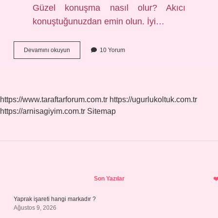
Güzel konuşma nasıl olur? Akıcı
konuştuğunuzdan emin olun. İyi…
Güzel
Devamını okuyun
10 Yorum
Konuşmak
Ne
Denir
https://www.taraftarforum.com.tr
https://ugurlukoltuk.com.tr
https://arnisagiyim.com.tr
Sitemap
Sidebar
Son Yazılar
Yaprak işareti hangi markadır ?
Ağustos 9, 2026