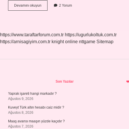
Diyette
Devamını okuyun
2 Yorum
Kaç
Kaşık
Fıstık
Ezmesi
https://www.taraftarforum.com.tr
https://ugurlukoltuk.com.tr
https://arnisagiyim.com.tr
knight online
nttgame
Sitemap
Sidebar
Son Yazılar
Yaprak işareti hangi markadır ?
Ağustos 9, 2026
Kuveyt Türk altın hesabı caiz midir ?
Ağustos 8, 2026
Maaş avansı maaşın yüzde kaçıdır ?
Ağustos 7, 2026