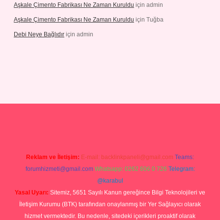
Aşkale Çimento Fabrikası Ne Zaman Kuruldu
için
admin
Aşkale Çimento Fabrikası Ne Zaman Kuruldu
için
Tuğba
Debi Neye Bağlıdır
için
admin
rgir.net
Reklam ve İletişim:
E-mail:
backlinkpaneli@gmail.com
Teams:
forumhizmeti@gmail.com
Whatsapp: 0262 606 0 726
Telegram:
@karabul
Yasal Uyarı:
Sitemiz, 5651 Sayılı Kanun gereğince Bilgi Teknolojileri ve
İletişim Kurumu (BTK) tarafından onaylanmış bir Yer Sağlayıcı olarak
hizmet vermektedir. Bu nedenle, sitedeki içerikleri proaktif olarak