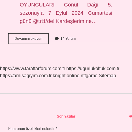
OYUNCULARI Gönül Dağı 5.
sezonuyla 7 Eylül 2024 Cumartesi
günü @trt1’de! Kardeşlerim ne…
Gönül
Devamını okuyun
14 Yorum
Dağı
Ne
Zaman
Final
Yapacak
https://www.taraftarforum.com.tr
https://ugurlukoltuk.com.tr
https://arnisagiyim.com.tr
knight online
nttgame
Sitemap
Sidebar
Son Yazılar
Kumrunun özellikleri nelerdir ?