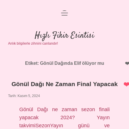
menüyü
Anasayfa
aç
Gizlilik Politikası
Hızlı Fikir Esintisi
Anlık bilgilerle zihnini canlandır!
Yasal Uyarı
Hakkımızda
Etiket:
Gönül Dağında Elif ölüyor mu
Gönül Dağı Ne Zaman Final Yapacak
Tarih: Kasım 5, 2024
Gönül Dağı ne zaman sezon finali
yapacak 2024? Yayın
takvimiSezonYayın günü ve