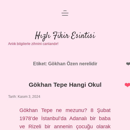
menüyü
Anasayfa
aç
Gizlilik Politikası
Hızlı Fikir Esintisi
Anlık bilgilerle zihnini canlandır!
Yasal Uyarı
Hakkımızda
Etiket:
Gökhan Özen nerelidir
Gökhan Tepe Hangi Okul
Tarih: Kasım 3, 2024
Gökhan Tepe ne mezunu? 8 Şubat
1978’de İstanbul’da Adanalı bir baba
ve Rizeli bir annenin çocuğu olarak