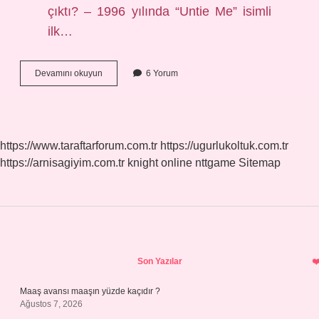
çıktı? – 1996 yılında “Untie Me” isimli
ilk…
Gökhan
Devamını okuyun
6 Yorum
Tepe
Hangi
Okul
https://www.taraftarforum.com.tr
https://ugurlukoltuk.com.tr
https://arnisagiyim.com.tr
knight online
nttgame
Sitemap
Sidebar
Son Yazılar
Maaş avansı maaşın yüzde kaçıdır ?
Ağustos 7, 2026