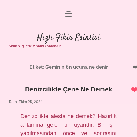
menüyü
Anasayfa
aç
Gizlilik Politikası
Hızlı Fikir Esintisi
Anlık bilgilerle zihnini canlandır!
Yasal Uyarı
Hakkımızda
Etiket:
Geminin ön ucuna ne denir
Denizcilikte Çene Ne Demek
Tarih: Ekim 25, 2024
Denizcilikte alesta ne demek? Hazırlık
anlamına gelen bir uyarıdır. Bir işin
yapılmasından önce ve sonrasını