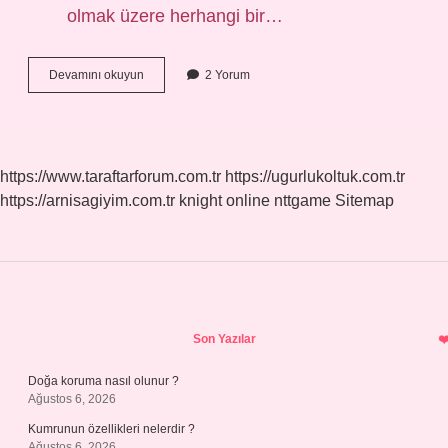
olmak üzere herhangi bir…
Denizcilikte
Devamını okuyun
2 Yorum
Çene
Ne
Demek
https://www.taraftarforum.com.tr
https://ugurlukoltuk.com.tr
https://arnisagiyim.com.tr
knight online
nttgame
Sitemap
Sidebar
Son Yazılar
Doğa koruma nasıl olunur ?
Ağustos 6, 2026
Kumrunun özellikleri nelerdir ?
Ağustos 6, 2026