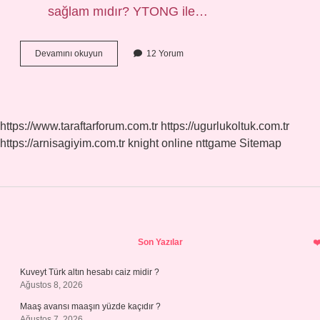
sağlam mıdır? YTONG ile…
En
Devamını okuyun
12 Yorum
Sağlam
Duvar
Hangisi
https://www.taraftarforum.com.tr
https://ugurlukoltuk.com.tr
https://arnisagiyim.com.tr
knight online
nttgame
Sitemap
Sidebar
Son Yazılar
Kuveyt Türk altın hesabı caiz midir ?
Ağustos 8, 2026
Maaş avansı maaşın yüzde kaçıdır ?
Ağustos 7, 2026