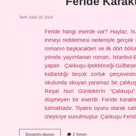
Feride Karakt
Tarih: Eylül 18, 2024
Feride hangi eserde var? Haylaz, h
inmeyi reddetmesi nedeniyle gerçek i
romanın başkarakteri ve ilk dört böl
yılında yayımlanan roman, İstanbul-
yapan Çalıkuşu-İpekböceği-Gülbeş
katlandığı birçok zorluk çerçevesi
okulunda okuyan yaramaz bir çalıku
Reşat Nuri Güntekin’in “Çalıkuşu
düşmeyen bir eserdir. Feride karakt
tutmaktadır. Tiyatro oyunu olarak sa
izleyiciye sunulmuştur. Çalıkuşu Feri
Feride
Devamını okuyun
2 Yorum