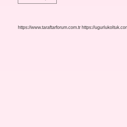
Karakteri
Hangi
Kitapta
https://www.taraftarforum.com.tr
https://ugurlukoltuk.com