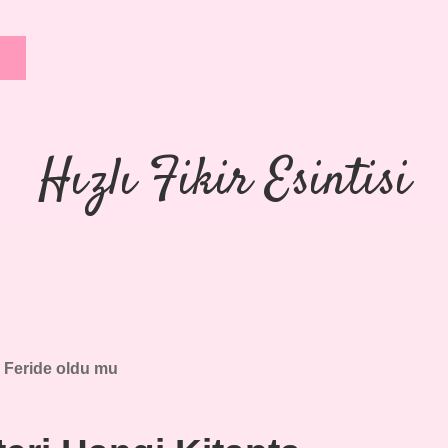
Hızlı Fikir Esintisi
:
Feride oldu mu