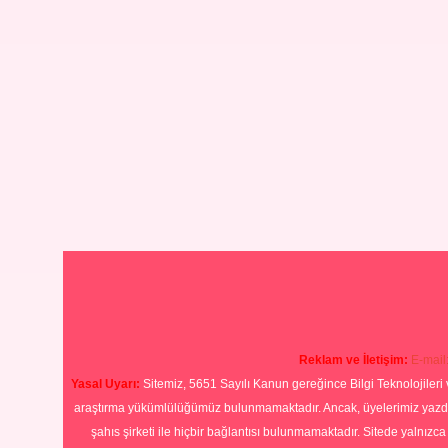
Reklam ve İletişim:
E-mail
Yasal Uyarı:
Sitemiz, 5651 Sayılı Kanun gereğince Bilgi Teknolojileri 
araştırma yükümlülüğümüz bulunmamaktadır. Ancak, üyelerimiz yazdıkla
şahıs şirketi ile hiçbir bağlantısı bulunmamaktadır. Sitede yalnızc