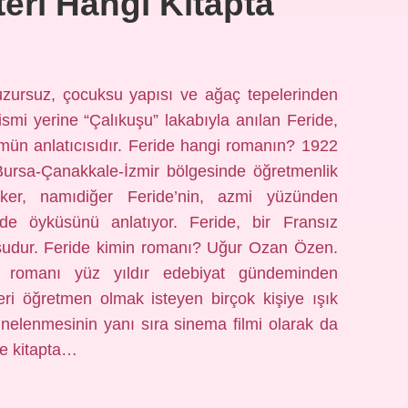
eri Hangi Kitapta
uzursuz, çocuksu yapısı ve ağaç tepelerinden
smi yerine “Çalıkuşu” lakabıyla anılan Feride,
ümün anlatıcısıdır. Feride hangi romanın? 1922
Bursa-Çanakkale-İzmir bölgesinde öğretmenlik
eker, namıdiğer Feride’nin, azmi yüzünden
nde öyküsünü anlatıyor. Feride, bir Fransız
şudur. Feride kimin romanı? Uğur Ozan Özen.
” romanı yüz yıldır edebiyat gündeminden
eri öğretmen olmak isteyen birçok kişiye ışık
hnelenmesinin yanı sıra sinema filmi olarak da
de kitapta…