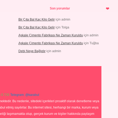
Son yorumlar
Bir Çıta Bal Kaç Kilo Gelir
için
admin
Bir Çıta Bal Kaç Kilo Gelir
için
Tolga
Aşkale Çimento Fabrikası Ne Zaman Kuruldu
için
admin
Aşkale Çimento Fabrikası Ne Zaman Kuruldu
için
Tuğba
Debi Neye Bağlıdır
için
admin
 0 726
Telegram: @karabul
ektedir. Bu nedenle, sitedeki içerikleri proaktif olarak denetleme veya
 etmiş sayılırlar. Bu internet sitesi, herhangi bir marka, kurum veya
niteliği taşımamakta olup, gerçek kurum ve kişiler hakkında paylaşım