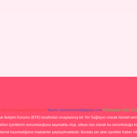
:
backlinkpaneli@gmail.com
Teams:
forumhizmeti@gmail.com
Whatsapp: 0262 606
ve İletişim Kurumu (BTK) tarafından onaylanmış bir Yer Sağlayıcı olarak hizmet verm
rı içeriklerin sorumluluğunu taşımakta olup, siteye üye olarak bu sorumluluğu kabul
a kendi hazırladığımız makaleler paylaşılmaktadır. Burada yer alan içerikler haber 