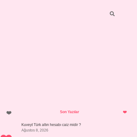
Sidebar
ilbet giriş
https://betexpergiris.casino/
betexpergir.net
Son Yazılar
Kuveyt Türk altın hesabı caiz midir ?
Ağustos 8, 2026