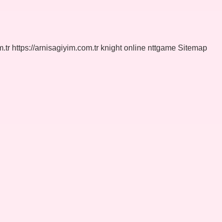
.tr
https://arnisagiyim.com.tr
knight online
nttgame
Sitemap