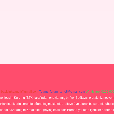
:
backlinkpaneli@gmail.com
Teams:
forumhizmeti@gmail.com
Whatsapp: 0262 606
ve İletişim Kurumu (BTK) tarafından onaylanmış bir Yer Sağlayıcı olarak hizmet verm
rı içeriklerin sorumluluğunu taşımakta olup, siteye üye olarak bu sorumluluğu kabul
a kendi hazırladığımız makaleler paylaşılmaktadır. Burada yer alan içerikler haber 