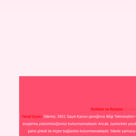
Reklam ve İletişim:
E-mail
Yasal Uyarı:
Sitemiz, 5651 Sayılı Kanun gereğince Bilgi Teknolojileri 
araştırma yükümlülüğümüz bulunmamaktadır. Ancak, üyelerimiz yazdıkla
şahıs şirketi ile hiçbir bağlantısı bulunmamaktadır. Sitede yalnızc