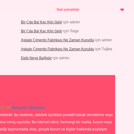
Son yorumlar
Bir Çıta Bal Kaç Kilo Gelir
için
admin
Bir Çıta Bal Kaç Kilo Gelir
için
Tolga
Aşkale Çimento Fabrikası Ne Zaman Kuruldu
için
admin
Aşkale Çimento Fabrikası Ne Zaman Kuruldu
için
Tuğba
Debi Neye Bağlıdır
için
admin
 0 726
Telegram: @karabul
ektedir. Bu nedenle, sitedeki içerikleri proaktif olarak denetleme veya
 etmiş sayılırlar. Bu internet sitesi, herhangi bir marka, kurum veya
niteliği taşımamakta olup, gerçek kurum ve kişiler hakkında paylaşım