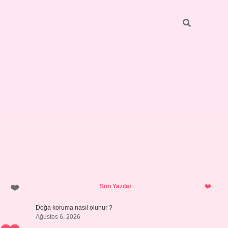
Sidebar
ilbet giriş
https://betexpergiris.casino/
betexpergir.net
Son Yazılar
Doğa koruma nasıl olunur ?
Ağustos 6, 2026