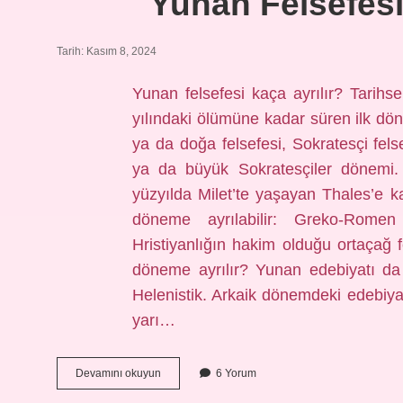
Yunan Felsefesi
Tarih: Kasım 8, 2024
Yunan felsefesi kaça ayrılır? Tarihse
yılındaki ölümüne kadar süren ilk dö
ya da doğa felsefesi, Sokratesçi fel
ya da büyük Sokratesçiler dönemi. 
yüzyılda Milet’te yaşayan Thales’e ka
döneme ayrılabilir: Greko-Romen
Hristiyanlığın hakim olduğu ortaçağ 
döneme ayrılır? Yunan edebiyatı da f
Helenistik. Arkaik dönemdeki edebiyat g
yarı…
Yunan
Devamını okuyun
6 Yorum
Felsefesi