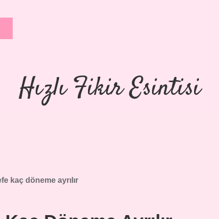
Hızlı Fikir Esintisi
fe kaç döneme ayrılır