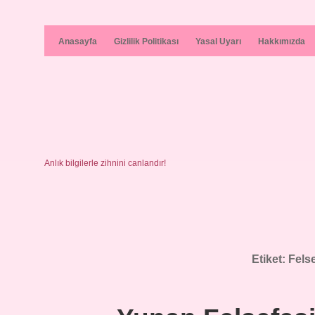
Anasayfa
Gizlilik Politikası
Yasal Uyarı
Hakkımızda
Anlık bilgilerle zihnini canlandır!
Etiket:
Felse