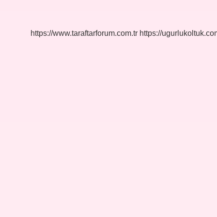
Kaç
Döneme
Ayrılır
https://www.taraftarforum.com.tr
https://ugurlukoltuk.com