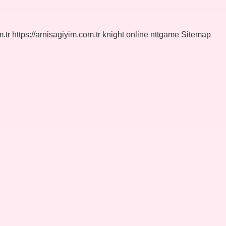
.tr
https://arnisagiyim.com.tr
knight online
nttgame
Sitemap