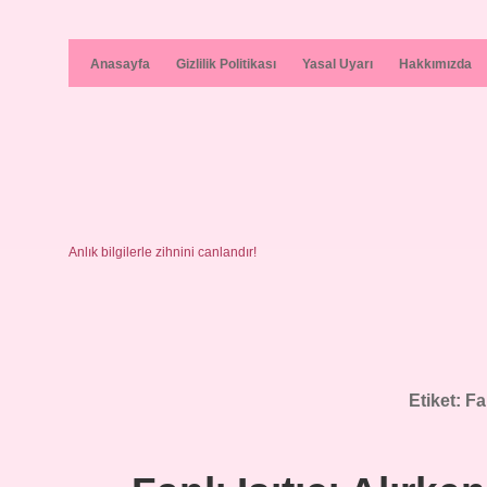
Anasayfa
Gizlilik Politikası
Yasal Uyarı
Hakkımızda
Anlık bilgilerle zihnini canlandır!
Etiket:
Fa