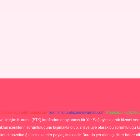
:
backlinkpaneli@gmail.com
Teams:
forumhizmeti@gmail.com
Whatsapp: 0262 606
ve İletişim Kurumu (BTK) tarafından onaylanmış bir Yer Sağlayıcı olarak hizmet verm
rı içeriklerin sorumluluğunu taşımakta olup, siteye üye olarak bu sorumluluğu kabul
a kendi hazırladığımız makaleler paylaşılmaktadır. Burada yer alan içerikler haber 