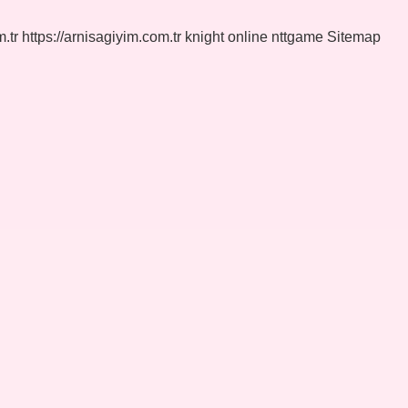
.tr
https://arnisagiyim.com.tr
knight online
nttgame
Sitemap