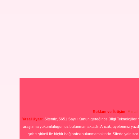
Reklam ve İletişim:
E-mail
Yasal Uyarı:
Sitemiz, 5651 Sayılı Kanun gereğince Bilgi Teknolojileri 
araştırma yükümlülüğümüz bulunmamaktadır. Ancak, üyelerimiz yazdıkla
şahıs şirketi ile hiçbir bağlantısı bulunmamaktadır. Sitede yalnızc