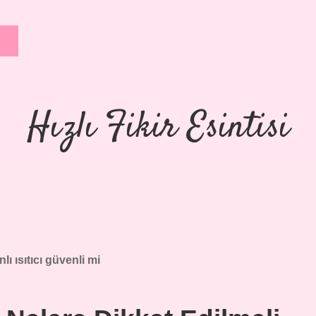
Hızlı Fikir Esintisi
nlı ısıtıcı güvenli mi