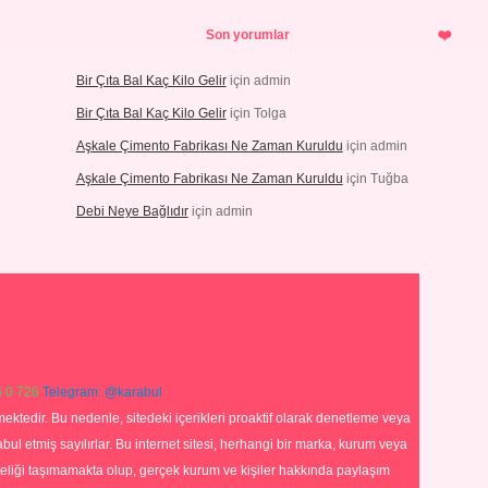
Son yorumlar
Bir Çıta Bal Kaç Kilo Gelir
için
admin
Bir Çıta Bal Kaç Kilo Gelir
için
Tolga
Aşkale Çimento Fabrikası Ne Zaman Kuruldu
için
admin
Aşkale Çimento Fabrikası Ne Zaman Kuruldu
için
Tuğba
Debi Neye Bağlıdır
için
admin
 0 726
Telegram: @karabul
ektedir. Bu nedenle, sitedeki içerikleri proaktif olarak denetleme veya
 etmiş sayılırlar. Bu internet sitesi, herhangi bir marka, kurum veya
niteliği taşımamakta olup, gerçek kurum ve kişiler hakkında paylaşım