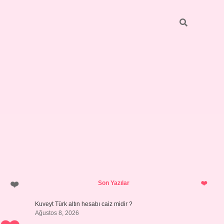
Sidebar
ilbet giriş
https://betexpergiris.casino/
betexpergir.net
Son Yazılar
Kuveyt Türk altın hesabı caiz midir ?
Ağustos 8, 2026