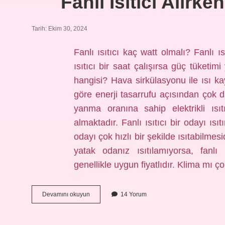
Fanlı Isıtıcı Alırk
Tarih: Ekim 30, 2024
Fanlı ısıtıcı kaç watt olmalı? Fanlı ıs
ısıtıcı bir saat çalışırsa güç tüketim
hangisi? Hava sirkülasyonu ile ısı kay
göre enerji tasarrufu açısından çok 
yanma oranına sahip elektrikli ısıt
almaktadır. Fanlı ısıtıcı bir odayı ısıt
odayı çok hızlı bir şekilde ısıtabilme
yatak odanız ısıtılamıyorsa, fanlı ısı
genellikle uygun fiyatlıdır. Klima mı 
Fanlı
Devamını okuyun
14 Yorum
Isıtıcı
Alırken
Nelere