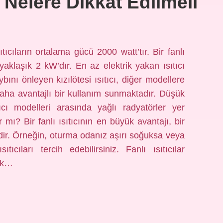
en Nelere Dikkat Edilmeli
ıtıcıların ortalama gücü 2000 watt’tır. Bir fanlı
i yaklaşık 2 kW’dır. En az elektrik yakan ısıtıcı
bını önleyen kızılötesi ısıtıcı, diğer modellere
daha avantajlı bir kullanım sunmaktadır. Düşük
ıcı modelleri arasında yağlı radyatörler yer
ır mı? Bir fanlı ısıtıcının en büyük avantajı, bir
sidir. Örneğin, oturma odanız aşırı soğuksa veya
tıcıları tercih edebilirsiniz. Fanlı ısıtıcılar
çok…