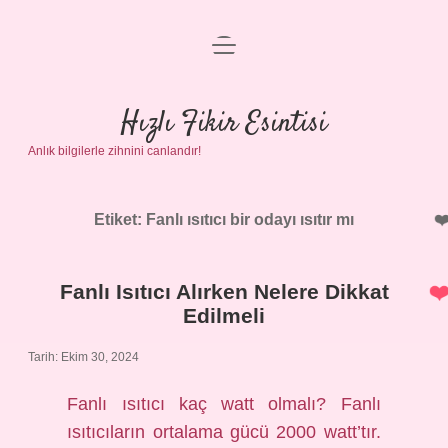
menüyü
Anasayfa
aç
Gizlilik Politikası
Hızlı Fikir Esintisi
Anlık bilgilerle zihnini canlandır!
Yasal Uyarı
Hakkımızda
Etiket:
Fanlı ısıtıcı bir odayı ısıtır mı
Fanlı Isıtıcı Alırken Nelere Dikkat
Edilmeli
Tarih: Ekim 30, 2024
Fanlı ısıtıcı kaç watt olmalı? Fanlı
ısıtıcıların ortalama gücü 2000 watt’tır.