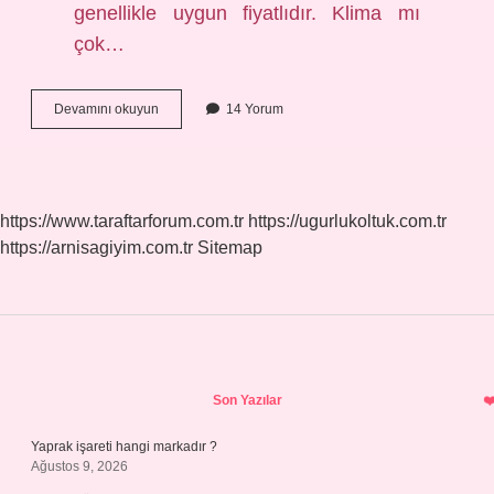
genellikle uygun fiyatlıdır. Klima mı
çok…
Fanlı
Devamını okuyun
14 Yorum
Isıtıcı
Alırken
Nelere
Dikkat
Edilmeli
https://www.taraftarforum.com.tr
https://ugurlukoltuk.com.tr
https://arnisagiyim.com.tr
Sitemap
Sidebar
Son Yazılar
Yaprak işareti hangi markadır ?
Ağustos 9, 2026