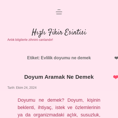
menüyü
Anasayfa
aç
Gizlilik Politikası
Hızlı Fikir Esintisi
Anlık bilgilerle zihnini canlandır!
Yasal Uyarı
Hakkımızda
Etiket:
Evlilik doyumu ne demek
Doyum Aramak Ne Demek
Tarih: Ekim 24, 2024
Doyumu ne demek? Doyum, kişinin
beklenti, ihtiyaç, istek ve özlemlerinin
ya da organizmadaki açlık, susuzluk,