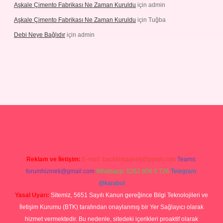
Aşkale Çimento Fabrikası Ne Zaman Kuruldu
için
admin
Aşkale Çimento Fabrikası Ne Zaman Kuruldu
için
Tuğba
Debi Neye Bağlıdır
için
admin
rgir.net
Reklam ve İletişim:
E-mail:
backlinkpaneli@gmail.com
Teams:
forumhizmeti@gmail.com
Whatsapp: 0262 606 0 726
Telegram:
@karabul
Yasal Uyarı:
Sitemiz, 5651 Sayılı Kanun gereğince Bilgi Teknolojileri ve
İletişim Kurumu (BTK) tarafından onaylanmış bir Yer Sağlayıcı olarak
hizmet vermektedir. Bu nedenle, sitedeki içerikleri proaktif olarak