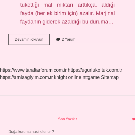
tükettiği mal miktarı arttıkça, aldığı
fayda (her ek birim için) azalır. Marjinal
faydanın giderek azaldığı bu duruma…
Doyum
Devamını okuyun
2 Yorum
Aramak
Ne
Demek
https://www.taraftarforum.com.tr
https://ugurlukoltuk.com.tr
https://arnisagiyim.com.tr
knight online
nttgame
Sitemap
Sidebar
Son Yazılar
Doğa koruma nasıl olunur ?