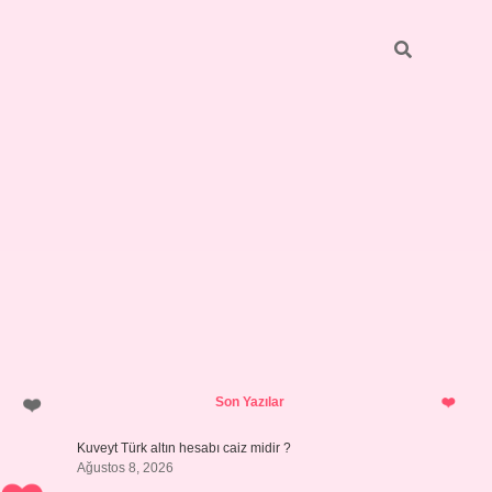
Sidebar
ilbet giriş
https://betexpergiris.casino/
betexpergir.net
Son Yazılar
Kuveyt Türk altın hesabı caiz midir ?
Ağustos 8, 2026