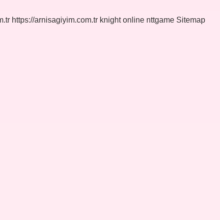
.tr
https://arnisagiyim.com.tr
knight online
nttgame
Sitemap