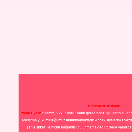
Reklam ve İletişim:
E-mail
Yasal Uyarı:
Sitemiz, 5651 Sayılı Kanun gereğince Bilgi Teknolojileri 
araştırma yükümlülüğümüz bulunmamaktadır. Ancak, üyelerimiz yazdıkla
şahıs şirketi ile hiçbir bağlantısı bulunmamaktadır. Sitede yalnızc