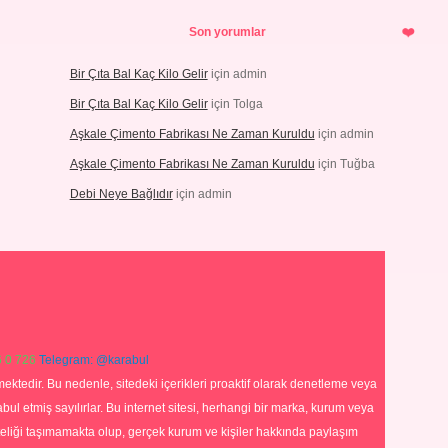
Son yorumlar
Bir Çıta Bal Kaç Kilo Gelir
için
admin
Bir Çıta Bal Kaç Kilo Gelir
için
Tolga
Aşkale Çimento Fabrikası Ne Zaman Kuruldu
için
admin
Aşkale Çimento Fabrikası Ne Zaman Kuruldu
için
Tuğba
Debi Neye Bağlıdır
için
admin
 0 726
Telegram: @karabul
ektedir. Bu nedenle, sitedeki içerikleri proaktif olarak denetleme veya
 etmiş sayılırlar. Bu internet sitesi, herhangi bir marka, kurum veya
niteliği taşımamakta olup, gerçek kurum ve kişiler hakkında paylaşım