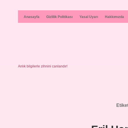
Anasayfa
Gizlilik Politikası
Yasal Uyarı
Hakkımızda
Anlık bilgilerle zihnini canlandır!
Etike