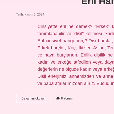
Eril Ha
Tarih: Kasım 1, 2024
Cinsiyette eril ne demek? “Erkek” k
tanımlanabilir ve “dişil” kelimesi “kad
Eril cinsiyet hangi burç? Dişi burçla
Erkek burçlar; Koç, İkizler, Aslan, Te
ve hava burçlarıdır. Erillik dişilik 
kadın ve erkeğe atfedilen veya dayat
değerlerin ne ölçüde kadın veya erkeğe
Dişil enerjimizi annemizden ve anne 
ve baba atalarımızdan alırız. Vücudu
Eril
Devamını okuyun
8 Yorum
Hangi
Cinsiyet