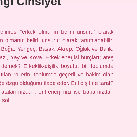
ngi Cinsiyet
elimesi “erkek olmanın belirli unsuru” olarak
ın olmanın belirli unsuru” olarak tanımlanabilir.
r; Boğa, Yengeç, Başak, Akrep, Oğlak ve Balık.
razi, Yay ve Kova. Erkek enerjisi burçları; ateş
ne demek? Erkeklik-dişilik boyutu; bir toplumda
ılan rollerin, toplumda geçerli ve hakim olan
 özgü olduğunu ifade eder. Eril dişil ne taraf?
atalarımızdan, eril enerjimizi ise babamızdan
n sol…