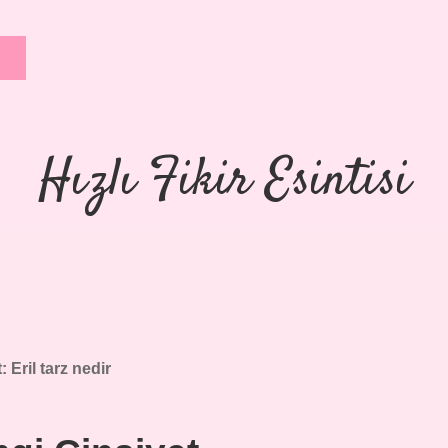
Hızlı Fikir Esintisi
t:
Eril tarz nedir