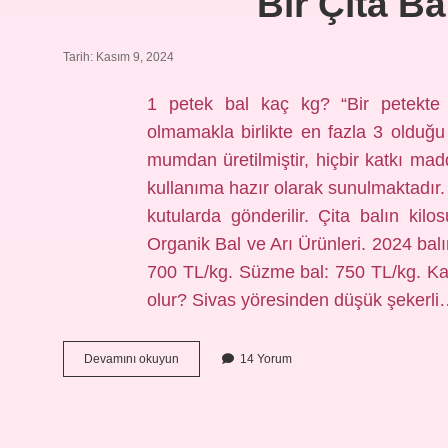
Bir Çıta Ba
Tarih: Kasım 9, 2024
1 petek bal kaç kg? “Bir petekte
olmamakla birlikte en fazla 3 olduğu 
mumdan üretilmiştir, hiçbir katkı madd
kullanıma hazır olarak sunulmaktadır. 
kutularda gönderilir. Çita balın ki
Organik Bal ve Arı Ürünleri. 2024 balı
700 TL/kg. Süzme bal: 750 TL/kg. Kar
olur? Sivas yöresinden düşük şekerl
Bir
Devamını okuyun
14 Yorum
Çıta
Bal
Kaç
Kilo