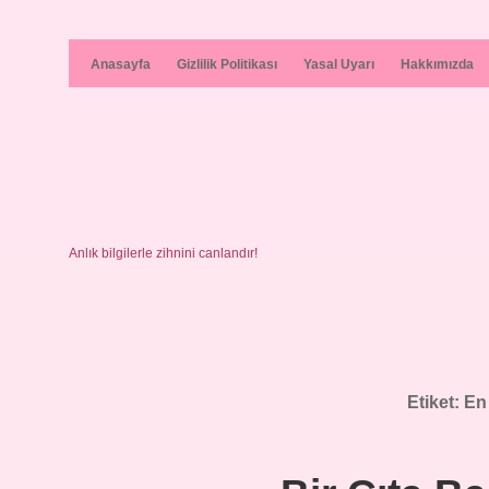
Anasayfa
Gizlilik Politikası
Yasal Uyarı
Hakkımızda
Anlık bilgilerle zihnini canlandır!
Etiket:
En