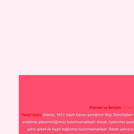
Reklam ve İletişim:
E-mail
Yasal Uyarı:
Sitemiz, 5651 Sayılı Kanun gereğince Bilgi Teknolojileri 
araştırma yükümlülüğümüz bulunmamaktadır. Ancak, üyelerimiz yazdıkla
şahıs şirketi ile hiçbir bağlantısı bulunmamaktadır. Sitede yalnızc