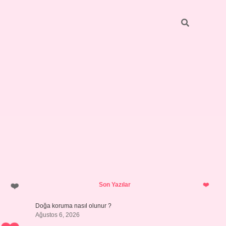
Sidebar
ilbet giriş
https://betexpergiris.casino/
betexpergir.net
Son Yazılar
Doğa koruma nasıl olunur ?
Ağustos 6, 2026