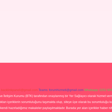
:
backlinkpaneli@gmail.com
Teams:
forumhizmeti@gmail.com
Whatsapp: 0262 606
ve İletişim Kurumu (BTK) tarafından onaylanmış bir Yer Sağlayıcı olarak hizmet verm
rı içeriklerin sorumluluğunu taşımakta olup, siteye üye olarak bu sorumluluğu kabul
a kendi hazırladığımız makaleler paylaşılmaktadır. Burada yer alan içerikler haber 