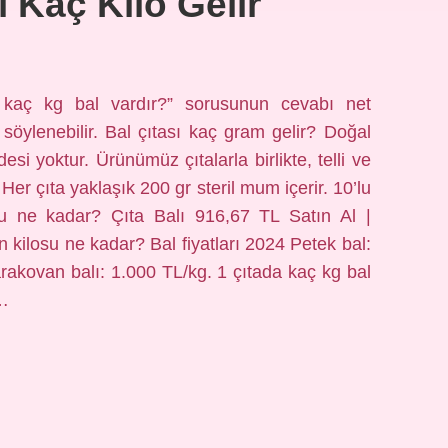
l Kaç Kilo Gelir
 kaç kg bal vardır?” sorusunun cevabı net
söylenebilir. Bal çıtası kaç gram gelir? Doğal
esi yoktur. Ürünümüz çıtalarla birlikte, telli ve
Her çıta yaklaşık 200 gr steril mum içerir. 10’lu
losu ne kadar? Çıta Balı 916,67 TL Satın Al |
n kilosu ne kadar? Bal fiyatları 2024 Petek bal:
akovan balı: 1.000 TL/kg. 1 çıtada kaç kg bal
i…