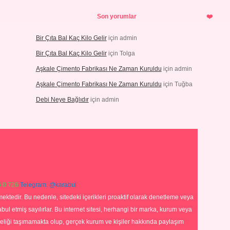
Son yorumlar
Bir Çıta Bal Kaç Kilo Gelir
için
admin
Bir Çıta Bal Kaç Kilo Gelir
için
Tolga
Aşkale Çimento Fabrikası Ne Zaman Kuruldu
için
admin
Aşkale Çimento Fabrikası Ne Zaman Kuruldu
için
Tuğba
Debi Neye Bağlıdır
için
admin
 0 726
Telegram: @karabul
ektedir. Bu nedenle, sitedeki içerikleri proaktif olarak denetleme veya
 etmiş sayılırlar. Bu internet sitesi, herhangi bir marka, kurum veya
niteliği taşımamakta olup, gerçek kurum ve kişiler hakkında paylaşım