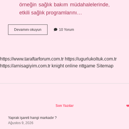
örneğin sağlık bakım müdahalelerinde,
etkili sağlık programlarını…
Yetersiz
Devamını okuyun
10 Yorum
Kanıt
Ne
Demek
https://www.taraftarforum.com.tr
https://ugurlukoltuk.com.tr
https://arnisagiyim.com.tr
knight online
nttgame
Sitemap
Sidebar
Son Yazılar
Yaprak işareti hangi markadır ?
Ağustos 9, 2026