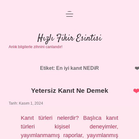
menüyü
Anasayfa
aç
Gizlilik Politikası
Hızlı Fikir Esintisi
Anlık bilgilerle zihnini canlandır!
Yasal Uyarı
Hakkımızda
Etiket:
En iyi kanıt NEDiR
Yetersiz Kanıt Ne Demek
Tarih: Kasım 1, 2024
Kanıt türleri nelerdir? Başlıca kanıt
türleri kişisel deneyimler,
yayımlanmamış raporlar, yayımlanmış