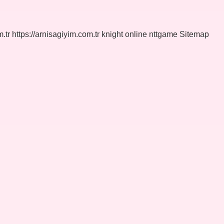
.tr
https://arnisagiyim.com.tr
knight online
nttgame
Sitemap