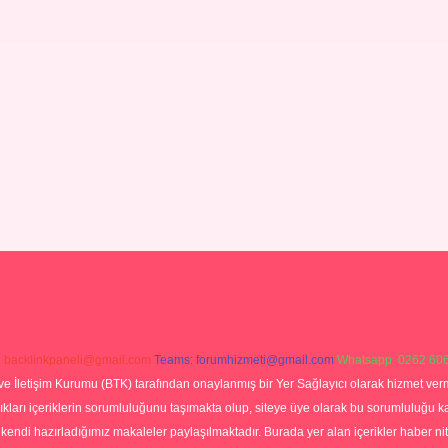
:
backlinkpaneli@gmail.com
Teams:
forumhizmeti@gmail.com
Whatsapp: 0262 606
ve İletişim Kurumu (BTK) tarafından onaylanmış bir Yer Sağlayıcı olarak hizmet verm
rı içeriklerin sorumluluğunu taşımakta olup, siteye üye olarak bu sorumluluğu kabul
a kendi hazırladığımız makaleler paylaşılmaktadır. Burada yer alan içerikler haber 