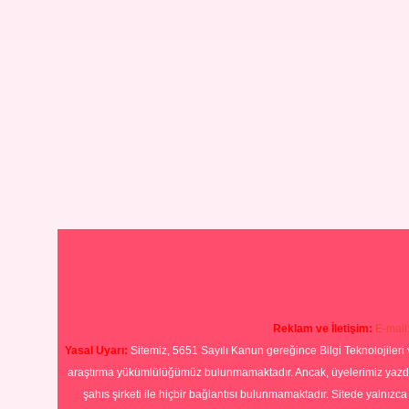
Reklam ve İletişim:
E-mail
Yasal Uyarı:
Sitemiz, 5651 Sayılı Kanun gereğince Bilgi Teknolojileri 
araştırma yükümlülüğümüz bulunmamaktadır. Ancak, üyelerimiz yazdıkla
şahıs şirketi ile hiçbir bağlantısı bulunmamaktadır. Sitede yalnızc