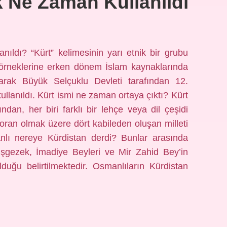
k Ne Zaman Kullanıldı
nıldı? “Kürt” kelimesinin yarı etnik bir grubu
lk örneklerine erken dönem İslam kaynaklarında
 olarak Büyük Selçuklu Devleti tarafından 12.
 kullanıldı. Kürt ismi ne zaman ortaya çıktı? Kürt
ndan, her biri farklı bir lehçe veya dil çeşidi
ran olmak üzere dört kabileden oluşan milleti
anlı nereye Kürdistan derdi? Bunlar arasında
mişgezek, İmadiye Beyleri ve Mir Zahid Bey’in
lduğu belirtilmektedir. Osmanlıların Kürdistan