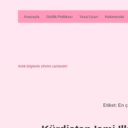
Anasayfa
Gizlilik Politikası
Yasal Uyarı
Hakkımızda
Anlık bilgilerle zihnini canlandır!
Etiket:
En ç