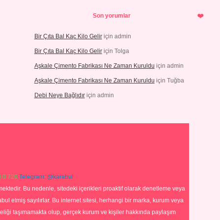
Son yorumlar
Bir Çıta Bal Kaç Kilo Gelir
için
admin
Bir Çıta Bal Kaç Kilo Gelir
için
Tolga
Aşkale Çimento Fabrikası Ne Zaman Kuruldu
için
admin
Aşkale Çimento Fabrikası Ne Zaman Kuruldu
için
Tuğba
Debi Neye Bağlıdır
için
admin
 0 726
Telegram: @karabul
ektedir. Bu nedenle, sitedeki içerikleri proaktif olarak denetleme veya
 etmiş sayılırlar. Bu internet sitesi, herhangi bir marka, kurum veya
niteliği taşımamakta olup, gerçek kurum ve kişiler hakkında paylaşım