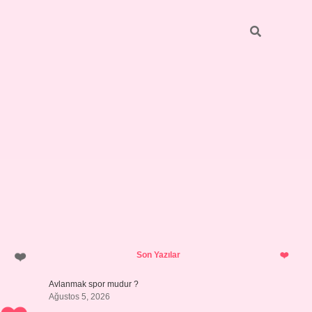
Sidebar
ilbet giriş
https://betexpergiris.casino/
betexpergir.net
Son Yazılar
Avlanmak spor mudur ?
Ağustos 5, 2026