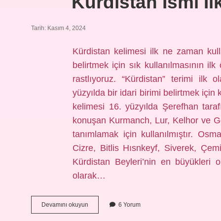
Kürdistan Ismi Il
Tarih: Kasım 4, 2024
Kürdistan kelimesi ilk ne zaman kulla
belirtmek için sık kullanılmasının i
rastlıyoruz. “Kürdistan” terimi ilk
yüzyılda bir idari birimi belirtmek için
kelimesi 16. yüzyılda Şerefhan tarafı
konuşan Kurmanch, Lur, Kelhor ve Go
tanımlamak için kullanılmıştır. Osm
Cizre, Bitlis Hısnkeyf, Siverek, Çe
Kürdistan Beyleri’nin en büyükleri o
olarak…
Kürdistan
Devamını okuyun
6 Yorum
Ismi