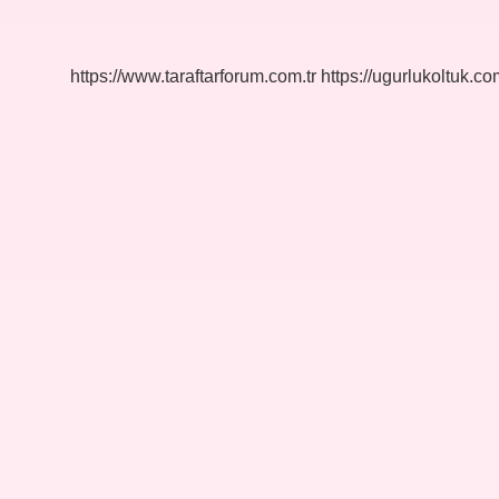
Ilk
Ne
Zaman
Kullanıldı
https://www.taraftarforum.com.tr
https://ugurlukoltuk.com